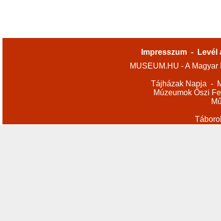
Impresszum
-
Levél 
MUSEUM.HU - A Magyar M
Tájházak Napja
-
M
Múzeumok Őszi Fes
Mű
Táboro