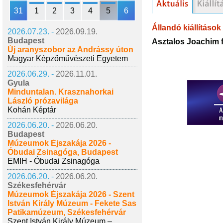
31
1
2
3
4
5
6
Állandó kiállítások
2026.07.23. -
2026.09.19.
Budapest
Asztalos Joachim 
Új aranyszobor az Andrássy úton
Magyar Képzőművészeti Egyetem
2026.06.29. -
2026.11.01.
Gyula
Minduntalan. Krasznahorkai
László prózavilága
Kohán Képtár
2026.06.20. -
2026.06.20.
Budapest
Múzeumok Éjszakája 2026 -
Óbudai Zsinagóga, Budapest
EMIH - Óbudai Zsinagóga
2026.06.20. -
2026.06.20.
Székesfehérvár
Múzeumok Éjszakája 2026 - Szent
István Király Múzeum - Fekete Sas
Patikamúzeum, Székesfehérvár
Szent István Király Múzeum –