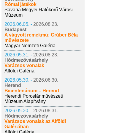
Római játékok
Savaria Megyei Hatókörű Városi
Múzeum
2026.06.05. -
2026.08.23.
Budapest
A vágyott remekmű: Grúber Béla
művészete
Magyar Nemzeti Galéria
2026.05.31. -
2026.08.23.
Hódmezővásárhely
Varázsos vonalak
Alföldi Galéria
2026.05.30. -
2026.06.30.
Herend
Bicentenárium – Herend
Herendi Porcelánművészeti
Múzeum Alapítvány
2026.05.30. -
2026.08.31.
Hódmezővásárhely
Varázsos vonalak az Alföldi
Galériában
Alföldi Galéria