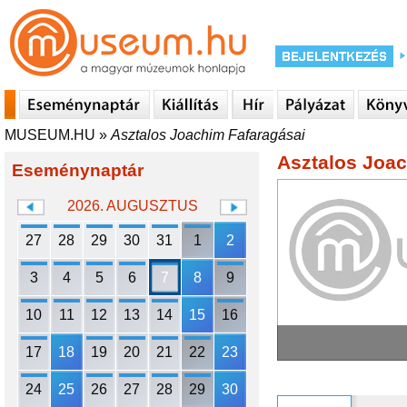
MUSEUM.HU
»
Asztalos Joachim Fafaragásai
Asztalos Joac
Eseménynaptár
2026. AUGUSZTUS
27
28
29
30
31
1
2
3
4
5
6
7
8
9
10
11
12
13
14
15
16
17
18
19
20
21
22
23
24
25
26
27
28
29
30