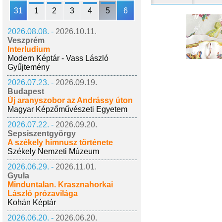
31
1
2
3
4
5
6
2026.08.08. -
2026.10.11.
Veszprém
Interludium
Modern Képtár - Vass László
Gyűjtemény
2026.07.23. -
2026.09.19.
Budapest
Új aranyszobor az Andrássy úton
Magyar Képzőművészeti Egyetem
2026.07.22. -
2026.09.20.
Sepsiszentgyörgy
A székely himnusz története
Székely Nemzeti Múzeum
2026.06.29. -
2026.11.01.
Gyula
Minduntalan. Krasznahorkai
László prózavilága
Kohán Képtár
2026.06.20. -
2026.06.20.