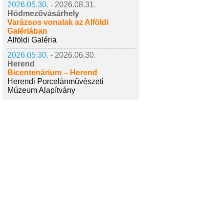
2026.05.30. -
2026.08.31.
Hódmezővásárhely
Varázsos vonalak az Alföldi
Galériában
Alföldi Galéria
2026.05.30. -
2026.06.30.
Herend
Bicentenárium – Herend
Herendi Porcelánművészeti
Múzeum Alapítvány