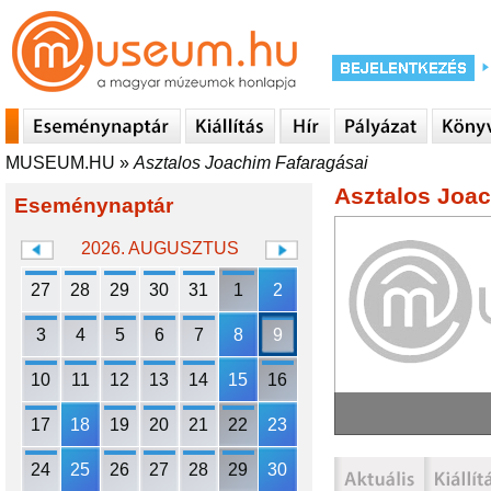
MUSEUM.HU
»
Asztalos Joachim Fafaragásai
Asztalos Joac
Eseménynaptár
2026. AUGUSZTUS
27
28
29
30
31
1
2
3
4
5
6
7
8
9
10
11
12
13
14
15
16
17
18
19
20
21
22
23
24
25
26
27
28
29
30