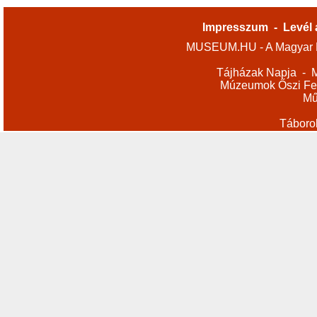
Impresszum
-
Levél 
MUSEUM.HU - A Magyar M
Tájházak Napja
-
M
Múzeumok Őszi Fes
Mű
Táboro