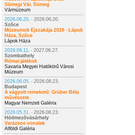
Sümegi Vár, Sümeg
Vármúzeum
2026.06.20. -
2026.06.20.
Szőce
Múzeumok Éjszakája 2026 - Lápok
Háza, Szőce
Lápok Háza
2026.06.11. -
2027.06.27.
Szombathely
Római játékok
Savaria Megyei Hatókörű Városi
Múzeum
2026.06.05. -
2026.08.23.
Budapest
A vágyott remekmű: Grúber Béla
művészete
Magyar Nemzeti Galéria
2026.05.31. -
2026.08.23.
Hódmezővásárhely
Varázsos vonalak
Alföldi Galéria