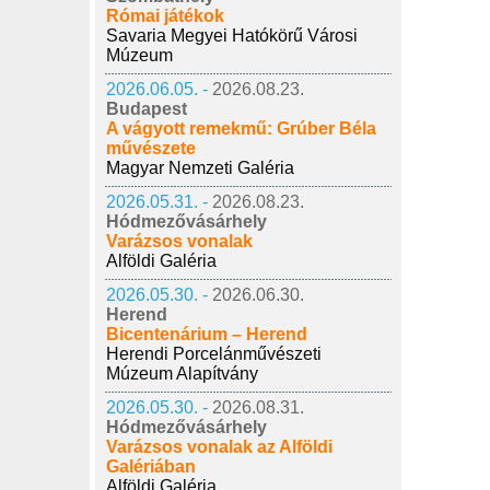
Római játékok
Savaria Megyei Hatókörű Városi
Múzeum
2026.06.05. -
2026.08.23.
Budapest
A vágyott remekmű: Grúber Béla
művészete
Magyar Nemzeti Galéria
2026.05.31. -
2026.08.23.
Hódmezővásárhely
Varázsos vonalak
Alföldi Galéria
2026.05.30. -
2026.06.30.
Herend
Bicentenárium – Herend
Herendi Porcelánművészeti
Múzeum Alapítvány
2026.05.30. -
2026.08.31.
Hódmezővásárhely
Varázsos vonalak az Alföldi
Galériában
Alföldi Galéria