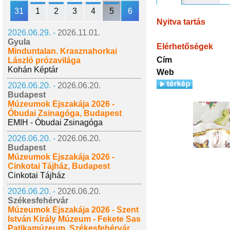
31
1
2
3
4
5
6
Nyitva tartás
2026.06.29. -
2026.11.01.
Gyula
Elérhetőségek
Minduntalan. Krasznahorkai
Cím
László prózavilága
Kohán Képtár
Web
2026.06.20. -
2026.06.20.
Budapest
Múzeumok Éjszakája 2026 -
Óbudai Zsinagóga, Budapest
EMIH - Óbudai Zsinagóga
2026.06.20. -
2026.06.20.
Budapest
Múzeumok Éjszakája 2026 -
Cinkotai Tájház, Budapest
Cinkotai Tájház
2026.06.20. -
2026.06.20.
Székesfehérvár
Múzeumok Éjszakája 2026 - Szent
István Király Múzeum - Fekete Sas
Patikamúzeum, Székesfehérvár