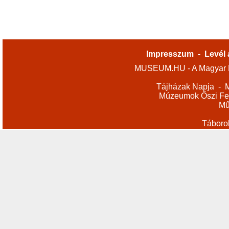
Impresszum
-
Levél 
MUSEUM.HU - A Magyar M
Tájházak Napja
-
M
Múzeumok Őszi Fes
Mű
Táboro