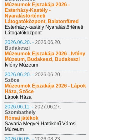
Múzeumok Éjszakája 2026 -
Esterházy-Kastély -
Nyaralástörténeti
Látogatóközpont, Balatonfüred
Esterházy-kastély Nyaralástörténeti
Látogatóközpont
2026.06.20. -
2026.06.20.
Budakeszi
Múzeumok Éjszakája 2026 - Ívfény
Múzeum, Budakeszi, Budakeszi
Ívfény Múzeum
2026.06.20. -
2026.06.20.
Szőce
Múzeumok Éjszakája 2026 - Lápok
Háza, Szőce
Lápok Háza
2026.06.11. -
2027.06.27.
Szombathely
Római játékok
Savaria Megyei Hatókörű Városi
Múzeum
2026.06.05. -
2026.08.23.