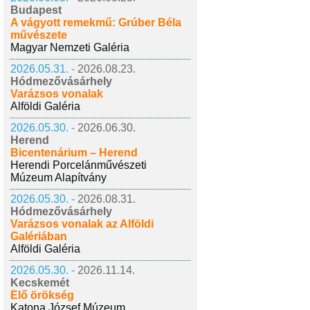
Budapest
A vágyott remekmű: Grúber Béla
művészete
Magyar Nemzeti Galéria
2026.05.31. -
2026.08.23.
Hódmezővásárhely
Varázsos vonalak
Alföldi Galéria
2026.05.30. -
2026.06.30.
Herend
Bicentenárium – Herend
Herendi Porcelánművészeti
Múzeum Alapítvány
2026.05.30. -
2026.08.31.
Hódmezővásárhely
Varázsos vonalak az Alföldi
Galériában
Alföldi Galéria
2026.05.30. -
2026.11.14.
Kecskemét
Élő örökség
Katona József Múzeum