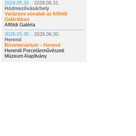
2026.05.30. -
2026.08.31.
Hódmezővásárhely
Varázsos vonalak az Alföldi
Galériában
Alföldi Galéria
2026.05.30. -
2026.06.30.
Herend
Bicentenárium – Herend
Herendi Porcelánművészeti
Múzeum Alapítvány