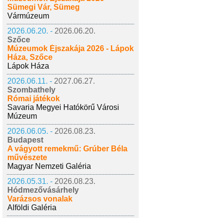
Sümegi Vár, Sümeg
Vármúzeum
2026.06.20. -
2026.06.20.
Szőce
Múzeumok Éjszakája 2026 - Lápok
Háza, Szőce
Lápok Háza
2026.06.11. -
2027.06.27.
Szombathely
Római játékok
Savaria Megyei Hatókörű Városi
Múzeum
2026.06.05. -
2026.08.23.
Budapest
A vágyott remekmű: Grúber Béla
művészete
Magyar Nemzeti Galéria
2026.05.31. -
2026.08.23.
Hódmezővásárhely
Varázsos vonalak
Alföldi Galéria