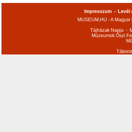
Impresszum
-
Levél 
MUSEUM.HU - A Magyar M
Tájházak Napja
-
M
Múzeumok Őszi Fes
Mű
Táboro