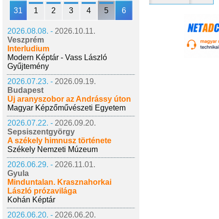
31
1
2
3
4
5
6
2026.08.08. -
2026.10.11.
Veszprém
Interludium
Modern Képtár - Vass László
Gyűjtemény
2026.07.23. -
2026.09.19.
Budapest
Új aranyszobor az Andrássy úton
Magyar Képzőművészeti Egyetem
2026.07.22. -
2026.09.20.
Sepsiszentgyörgy
A székely himnusz története
Székely Nemzeti Múzeum
2026.06.29. -
2026.11.01.
Gyula
Minduntalan. Krasznahorkai
László prózavilága
Kohán Képtár
2026.06.20. -
2026.06.20.