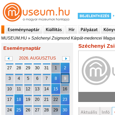
MUSEUM.HU
»
Széchenyi Zsigmond Kárpát-medencei Magya
Széchenyi Zs
Eseménynaptár
2026. AUGUSZTUS
27
28
29
30
31
1
2
3
4
5
6
7
8
9
10
11
12
13
14
15
16
17
18
19
20
21
22
23
24
25
26
27
28
29
30