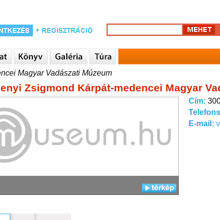
encei Magyar Vadászati Múzeum
enyi Zsigmond Kárpát-medencei Magyar Va
Cím:
300
Telefon
E-mail:
v