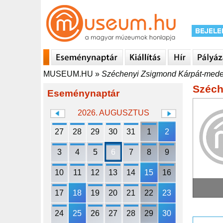
MUSEUM.HU
»
Széchenyi Zsigmond Kárpát-med
Széch
Eseménynaptár
2026. AUGUSZTUS
27
28
29
30
31
1
2
3
4
5
6
7
8
9
10
11
12
13
14
15
16
17
18
19
20
21
22
23
24
25
26
27
28
29
30