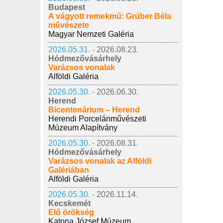
Budapest
A vágyott remekmű: Grúber Béla
művészete
Magyar Nemzeti Galéria
2026.05.31. -
2026.08.23.
Hódmezővásárhely
Varázsos vonalak
Alföldi Galéria
2026.05.30. -
2026.06.30.
Herend
Bicentenárium – Herend
Herendi Porcelánművészeti
Múzeum Alapítvány
2026.05.30. -
2026.08.31.
Hódmezővásárhely
Varázsos vonalak az Alföldi
Galériában
Alföldi Galéria
2026.05.30. -
2026.11.14.
Kecskemét
Élő örökség
Katona József Múzeum