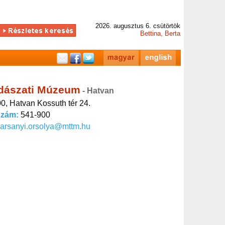
2026. augusztus 6. csütörtök
Bettina, Berta
dászati Múzeum
- Hatvan
0, Hatvan Kossuth tér 24.
szám:
541-900
arsanyi.orsolya@mttm.hu