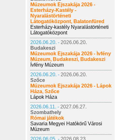
Múzeumok Éjszakája 2026 -
Esterházy-Kastély -
Nyaralástörténeti
Látogatóközpont, Balatonfüred
Esterházy-kastély Nyaralástörténeti
Látogatóközpont
2026.06.20. -
2026.06.20.
Budakeszi
Múzeumok Éjszakája 2026 - Ívfény
Múzeum, Budakeszi, Budakeszi
Ívfény Múzeum
2026.06.20. -
2026.06.20.
Szőce
Múzeumok Éjszakája 2026 - Lápok
Háza, Szőce
Lápok Háza
2026.06.11. -
2027.06.27.
Szombathely
Római játékok
Savaria Megyei Hatókörű Városi
Múzeum
2026.06.05. -
2026.08.23.