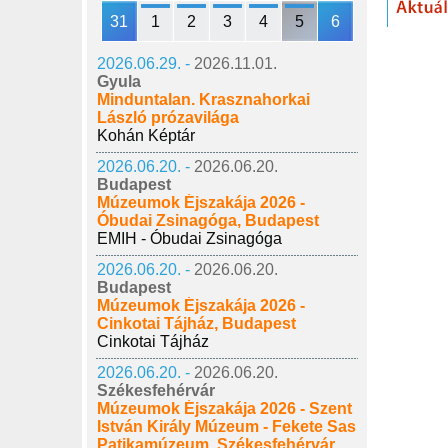
31
1
2
3
4
5
6
2026.06.29. -
2026.11.01.
Gyula
Minduntalan. Krasznahorkai
László prózavilága
Kohán Képtár
2026.06.20. -
2026.06.20.
Budapest
Múzeumok Éjszakája 2026 -
Óbudai Zsinagóga, Budapest
EMIH - Óbudai Zsinagóga
2026.06.20. -
2026.06.20.
Budapest
Múzeumok Éjszakája 2026 -
Cinkotai Tájház, Budapest
Cinkotai Tájház
2026.06.20. -
2026.06.20.
Székesfehérvár
Múzeumok Éjszakája 2026 - Szent
István Király Múzeum - Fekete Sas
Patikamúzeum, Székesfehérvár