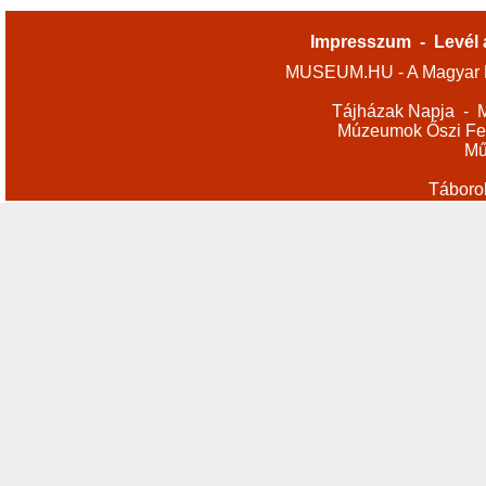
Impresszum
-
Levél 
MUSEUM.HU - A Magyar M
Tájházak Napja
-
M
Múzeumok Őszi Fes
Mű
Táboro