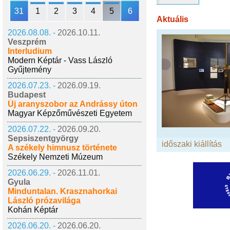
31
1
2
3
4
5
6
Aktuális
2026.08.08. -
2026.10.11.
Veszprém
Interludium
Modern Képtár - Vass László
Gyűjtemény
2026.07.23. -
2026.09.19.
Budapest
Új aranyszobor az Andrássy úton
Magyar Képzőművészeti Egyetem
2026.07.22. -
2026.09.20.
Sepsiszentgyörgy
időszaki kiállítás
A székely himnusz története
Székely Nemzeti Múzeum
2026.06.29. -
2026.11.01.
Gyula
Minduntalan. Krasznahorkai
László prózavilága
Kohán Képtár
2026.06.20. -
2026.06.20.