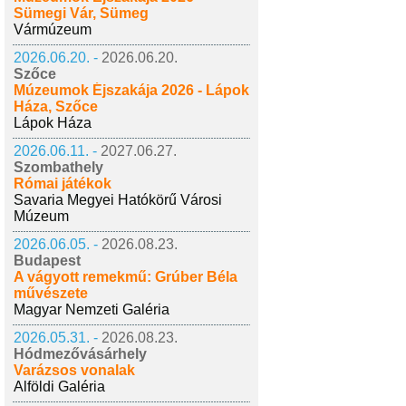
Sümegi Vár, Sümeg
Vármúzeum
2026.06.20. -
2026.06.20.
Szőce
Múzeumok Éjszakája 2026 - Lápok
Háza, Szőce
Lápok Háza
2026.06.11. -
2027.06.27.
Szombathely
Római játékok
Savaria Megyei Hatókörű Városi
Múzeum
2026.06.05. -
2026.08.23.
Budapest
A vágyott remekmű: Grúber Béla
művészete
Magyar Nemzeti Galéria
2026.05.31. -
2026.08.23.
Hódmezővásárhely
Varázsos vonalak
Alföldi Galéria