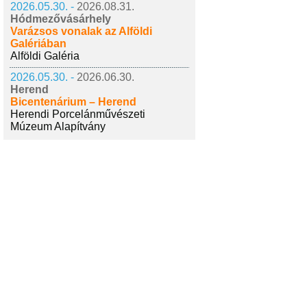
2026.05.30. -
2026.08.31.
Hódmezővásárhely
Varázsos vonalak az Alföldi
Galériában
Alföldi Galéria
2026.05.30. -
2026.06.30.
Herend
Bicentenárium – Herend
Herendi Porcelánművészeti
Múzeum Alapítvány