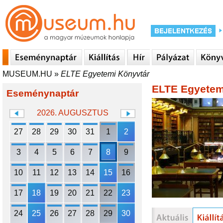
MUSEUM.HU
»
ELTE Egyetemi Könyvtár
ELTE Egyetem
Eseménynaptár
2026. AUGUSZTUS
27
28
29
30
31
1
2
3
4
5
6
7
8
9
10
11
12
13
14
15
16
17
18
19
20
21
22
23
24
25
26
27
28
29
30