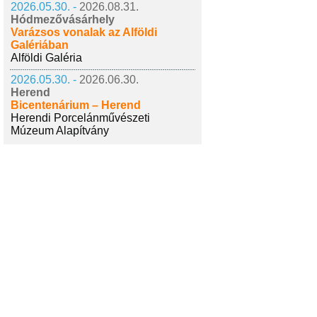
2026.05.30. -
2026.08.31.
Hódmezővásárhely
Varázsos vonalak az Alföldi
Galériában
Alföldi Galéria
2026.05.30. -
2026.06.30.
Herend
Bicentenárium – Herend
Herendi Porcelánművészeti
Múzeum Alapítvány