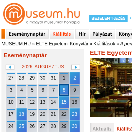
MUSEUM.HU
»
ELTE Egyetemi Könyvtár
»
Kiállítások
»
A pon
ELTE Egyetem
Eseménynaptár
2026. AUGUSZTUS
27
28
29
30
31
1
2
3
4
5
6
7
8
9
10
11
12
13
14
15
16
17
18
19
20
21
22
23
24
25
26
27
28
29
30