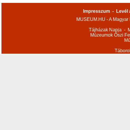
Impresszum
-
Levél 
MUSEUM.HU - A Magyar M
Tájházak Napja
-
M
Múzeumok Őszi Fes
Mű
Táboro