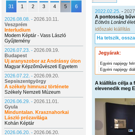
31
1
2
3
4
5
6
2022.02.25.
-
2027
A pontosság bűv
2026.08.08. -
2026.10.11.
Eötvös Loránd éle
Veszprém
időszaki kiállítás
Interludium
Modern Képtár - Vass László
Ha tetszik, ossz
Gyűjtemény
2026.07.23. -
2026.09.19.
Jegyárak:
Budapest
Új aranyszobor az Andrássy úton
Egyéni napijegy fel
Magyar Képzőművészeti Egyetem
Egyéni napijegy di
2026.07.22. -
2026.09.20.
Sepsiszentgyörgy
A kiállítás célja
A székely himnusz története
elevenedik meg Eö
Székely Nemzeti Múzeum
2026.06.29. -
2026.11.01.
Gyula
Minduntalan. Krasznahorkai
László prózavilága
Kohán Képtár
2026.06.20. -
2026.06.20.