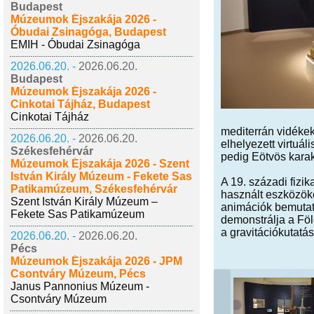
Budapest
Múzeumok Éjszakája 2026 -
Óbudai Zsinagóga, Budapest
EMIH - Óbudai Zsinagóga
2026.06.20. -
2026.06.20.
Budapest
Múzeumok Éjszakája 2026 -
Cinkotai Tájház, Budapest
Cinkotai Tájház
mediterrán vidékeke
2026.06.20. -
2026.06.20.
elhelyezett virtuá
Székesfehérvár
pedig Eötvös karakt
Múzeumok Éjszakája 2026 - Szent
István Király Múzeum - Fekete Sas
A 19. századi fizik
Patikamúzeum, Székesfehérvár
használt eszközöke
Szent István Király Múzeum –
animációk bemutatj
Fekete Sas Patikamúzeum
demonstrálja a Föl
a gravitációkutatás
2026.06.20. -
2026.06.20.
Pécs
Múzeumok Éjszakája 2026 - JPM
Csontváry Múzeum, Pécs
Janus Pannonius Múzeum -
Csontváry Múzeum