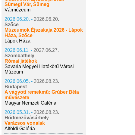
Sümegi Vár, Sümeg
Vármúzeum
2026.06.20. -
2026.06.20.
Szőce
Múzeumok Éjszakája 2026 - Lápok
Háza, Szőce
Lápok Háza
2026.06.11. -
2027.06.27.
Szombathely
Római játékok
Savaria Megyei Hatókörű Városi
Múzeum
2026.06.05. -
2026.08.23.
Budapest
A vágyott remekmű: Grúber Béla
művészete
Magyar Nemzeti Galéria
2026.05.31. -
2026.08.23.
Hódmezővásárhely
Varázsos vonalak
Alföldi Galéria