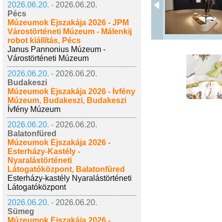
2026.06.20. -
2026.06.20.
Pécs
Múzeumok Éjszakája 2026 - JPM
Várostörténeti Múzeum - Málenkij
robot kiállítás, Pécs
Janus Pannonius Múzeum -
Várostörténeti Múzeum
2026.06.20. -
2026.06.20.
Budakeszi
Múzeumok Éjszakája 2026 - Ívfény
Múzeum, Budakeszi, Budakeszi
Ívfény Múzeum
2026.06.20. -
2026.06.20.
Balatonfüred
Múzeumok Éjszakája 2026 -
Esterházy-Kastély -
Nyaralástörténeti
Látogatóközpont, Balatonfüred
Esterházy-kastély Nyaralástörténeti
Látogatóközpont
2026.06.20. -
2026.06.20.
Sümeg
Múzeumok Éjszakája 2026 -