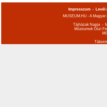
Impresszum
-
Levél 
MUSEUM.HU - A Magyar M
Tájházak Napja
-
M
Múzeumok Őszi Fes
Mű
Táboro