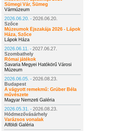
Sümegi Vár, Sümeg
Vármúzeum
2026.06.20. -
2026.06.20.
Szőce
Múzeumok Éjszakája 2026 - Lápok
Háza, Szőce
Lápok Háza
2026.06.11. -
2027.06.27.
Szombathely
Római játékok
Savaria Megyei Hatókörű Városi
Múzeum
2026.06.05. -
2026.08.23.
Budapest
A vágyott remekmű: Grúber Béla
művészete
Magyar Nemzeti Galéria
2026.05.31. -
2026.08.23.
Hódmezővásárhely
Varázsos vonalak
Alföldi Galéria