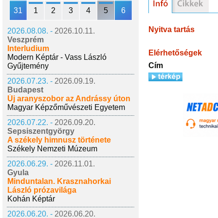
31
1
2
3
4
5
6
Nyitva tartás
2026.08.08. -
2026.10.11.
Veszprém
Interludium
Elérhetőségek
Modern Képtár - Vass László
Cím
Gyűjtemény
2026.07.23. -
2026.09.19.
Budapest
Új aranyszobor az Andrássy úton
Magyar Képzőművészeti Egyetem
2026.07.22. -
2026.09.20.
Sepsiszentgyörgy
A székely himnusz története
Székely Nemzeti Múzeum
2026.06.29. -
2026.11.01.
Gyula
Minduntalan. Krasznahorkai
László prózavilága
Kohán Képtár
2026.06.20. -
2026.06.20.