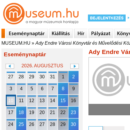
MUSEUM.HU
»
Ady Endre Városi Könyvtár és Művelődési Kö
Ady Endre Vá
Eseménynaptár
2026. AUGUSZTUS
27
28
29
30
31
1
2
3
4
5
6
7
8
9
10
11
12
13
14
15
16
17
18
19
20
21
22
23
24
25
26
27
28
29
30