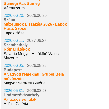
Sümegi Vár, Sümeg
Vármúzeum
2026.06.20. -
2026.06.20.
Szőce
Múzeumok Éjszakája 2026 - Lápok
Háza, Szőce
Lápok Háza
2026.06.11. -
2027.06.27.
Szombathely
Római játékok
Savaria Megyei Hatókörű Városi
Múzeum
2026.06.05. -
2026.08.23.
Budapest
A vágyott remekmű: Grúber Béla
művészete
Magyar Nemzeti Galéria
2026.05.31. -
2026.08.23.
Hódmezővásárhely
Varázsos vonalak
Alföldi Galéria