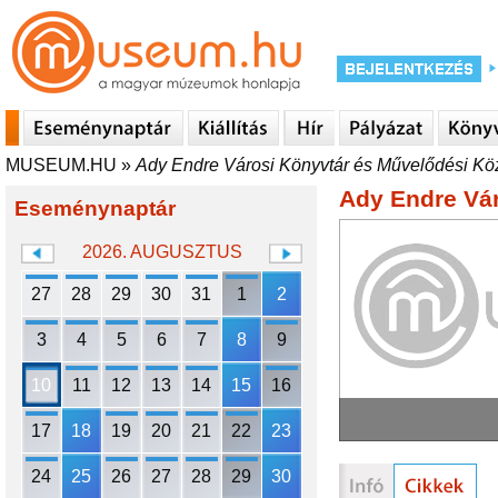
MUSEUM.HU
»
Ady Endre Városi Könyvtár és Művelődési Kö
Ady Endre Vá
Eseménynaptár
2026. AUGUSZTUS
27
28
29
30
31
1
2
3
4
5
6
7
8
9
10
11
12
13
14
15
16
17
18
19
20
21
22
23
24
25
26
27
28
29
30