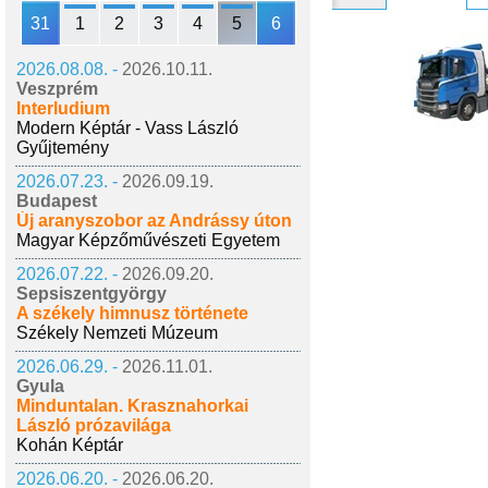
31
1
2
3
4
5
6
2026.08.08. -
2026.10.11.
Veszprém
Interludium
Modern Képtár - Vass László
Gyűjtemény
2026.07.23. -
2026.09.19.
Budapest
Új aranyszobor az Andrássy úton
Magyar Képzőművészeti Egyetem
2026.07.22. -
2026.09.20.
Sepsiszentgyörgy
A székely himnusz története
Székely Nemzeti Múzeum
2026.06.29. -
2026.11.01.
Gyula
Minduntalan. Krasznahorkai
László prózavilága
Kohán Képtár
2026.06.20. -
2026.06.20.