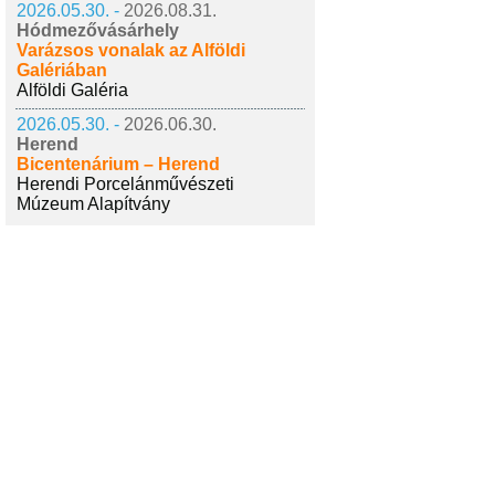
2026.05.30. -
2026.08.31.
Hódmezővásárhely
Varázsos vonalak az Alföldi
Galériában
Alföldi Galéria
2026.05.30. -
2026.06.30.
Herend
Bicentenárium – Herend
Herendi Porcelánművészeti
Múzeum Alapítvány