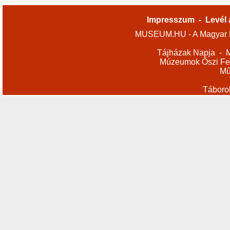
Impresszum
-
Levél 
MUSEUM.HU - A Magyar M
Tájházak Napja
-
M
Múzeumok Őszi Fes
Mű
Táboro