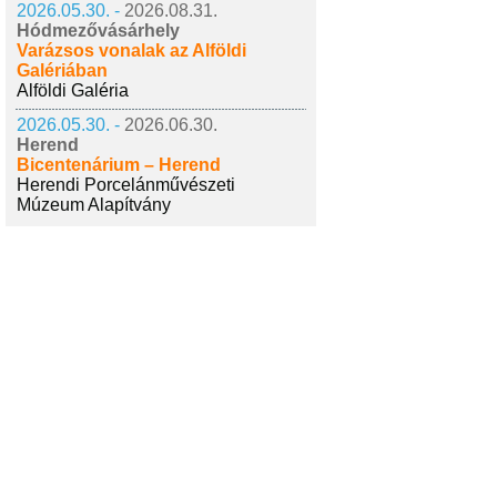
2026.05.30. -
2026.08.31.
Hódmezővásárhely
Varázsos vonalak az Alföldi
Galériában
Alföldi Galéria
2026.05.30. -
2026.06.30.
Herend
Bicentenárium – Herend
Herendi Porcelánművészeti
Múzeum Alapítvány