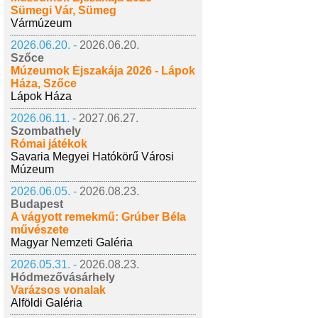
Sümegi Vár, Sümeg
Vármúzeum
2026.06.20. -
2026.06.20.
Szőce
Múzeumok Éjszakája 2026 - Lápok
Háza, Szőce
Lápok Háza
2026.06.11. -
2027.06.27.
Szombathely
Római játékok
Savaria Megyei Hatókörű Városi
Múzeum
2026.06.05. -
2026.08.23.
Budapest
A vágyott remekmű: Grúber Béla
művészete
Magyar Nemzeti Galéria
2026.05.31. -
2026.08.23.
Hódmezővásárhely
Varázsos vonalak
Alföldi Galéria