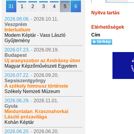
31
1
2
3
4
5
6
Nyitva tartás
2026.08.08. -
2026.10.11.
Veszprém
Elérhetőségek
Interludium
Cím
Modern Képtár - Vass László
Gyűjtemény
2026.07.23. -
2026.09.19.
Budapest
Új aranyszobor az Andrássy úton
Magyar Képzőművészeti Egyetem
2026.07.22. -
2026.09.20.
Sepsiszentgyörgy
A székely himnusz története
Székely Nemzeti Múzeum
2026.06.29. -
2026.11.01.
Gyula
Minduntalan. Krasznahorkai
László prózavilága
Kohán Képtár
2026.06.20. -
2026.06.20.