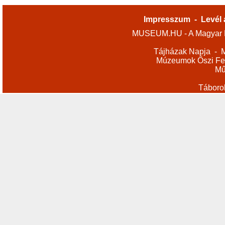
Impresszum
-
Levél 
MUSEUM.HU - A Magyar M
Tájházak Napja
-
M
Múzeumok Őszi Fes
Mű
Táboro