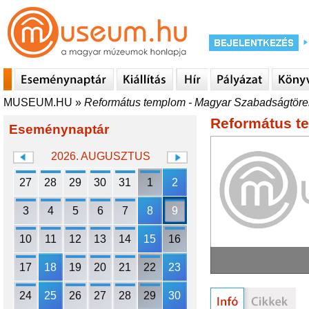
MUSEUM.HU
»
Református templom - Magyar Szabadságtör
Református t
Eseménynaptár
2026. AUGUSZTUS
27
28
29
30
31
1
2
3
4
5
6
7
8
9
10
11
12
13
14
15
16
17
18
19
20
21
22
23
24
25
26
27
28
29
30