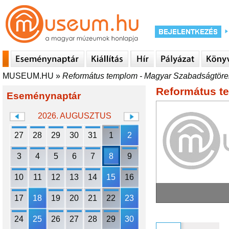
MUSEUM.HU
»
Református templom - Magyar Szabadságtör
Református t
Eseménynaptár
2026. AUGUSZTUS
27
28
29
30
31
1
2
3
4
5
6
7
8
9
10
11
12
13
14
15
16
17
18
19
20
21
22
23
24
25
26
27
28
29
30