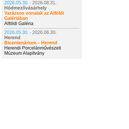
2026.05.30. -
2026.08.31.
Hódmezővásárhely
Varázsos vonalak az Alföldi
Galériában
Alföldi Galéria
2026.05.30. -
2026.06.30.
Herend
Bicentenárium – Herend
Herendi Porcelánművészeti
Múzeum Alapítvány