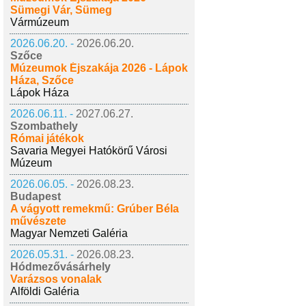
Sümegi Vár, Sümeg
Vármúzeum
2026.06.20. -
2026.06.20.
Szőce
Múzeumok Éjszakája 2026 - Lápok
Háza, Szőce
Lápok Háza
2026.06.11. -
2027.06.27.
Szombathely
Római játékok
Savaria Megyei Hatókörű Városi
Múzeum
2026.06.05. -
2026.08.23.
Budapest
A vágyott remekmű: Grúber Béla
művészete
Magyar Nemzeti Galéria
2026.05.31. -
2026.08.23.
Hódmezővásárhely
Varázsos vonalak
Alföldi Galéria