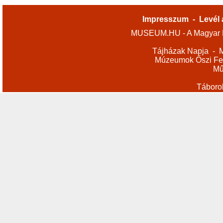
Impresszum
-
Levél 
MUSEUM.HU - A Magyar M
Tájházak Napja
-
M
Múzeumok Őszi Fes
Mű
Táboro