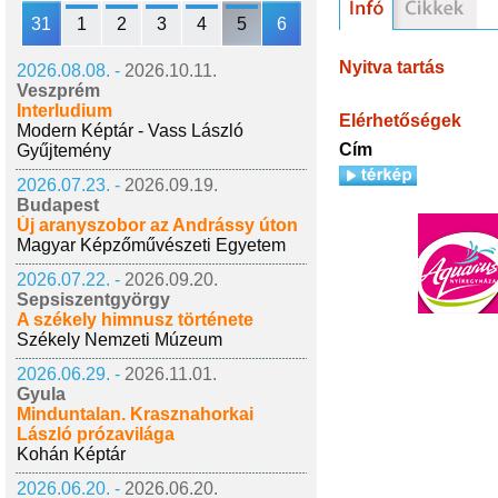
31
1
2
3
4
5
6
Nyitva tartás
2026.08.08. -
2026.10.11.
Veszprém
Interludium
Elérhetőségek
Modern Képtár - Vass László
Cím
Gyűjtemény
2026.07.23. -
2026.09.19.
Budapest
Új aranyszobor az Andrássy úton
Magyar Képzőművészeti Egyetem
2026.07.22. -
2026.09.20.
Sepsiszentgyörgy
A székely himnusz története
Székely Nemzeti Múzeum
2026.06.29. -
2026.11.01.
Gyula
Minduntalan. Krasznahorkai
László prózavilága
Kohán Képtár
2026.06.20. -
2026.06.20.