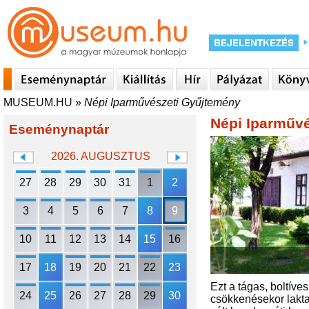
MUSEUM.HU
»
Népi Iparművészeti Gyűjtemény
Népi Iparműv
Eseménynaptár
2026. AUGUSZTUS
27
28
29
30
31
1
2
3
4
5
6
7
8
9
10
11
12
13
14
15
16
17
18
19
20
21
22
23
Ezt a tágas, boltíve
24
25
26
27
28
29
30
csökkenésekor lakta