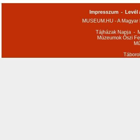
Impresszum
-
Levél 
MUSEUM.HU - A Magyar M
Tájházak Napja
-
M
Múzeumok Őszi Fes
Mű
Táboro