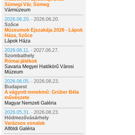
Sümegi Vár, Sümeg
Vármúzeum
2026.06.20. -
2026.06.20.
Szőce
Múzeumok Éjszakája 2026 - Lápok
Háza, Szőce
Lápok Háza
2026.06.11. -
2027.06.27.
Szombathely
Római játékok
Savaria Megyei Hatókörű Városi
Múzeum
2026.06.05. -
2026.08.23.
Budapest
A vágyott remekmű: Grúber Béla
művészete
Magyar Nemzeti Galéria
2026.05.31. -
2026.08.23.
Hódmezővásárhely
Varázsos vonalak
Alföldi Galéria