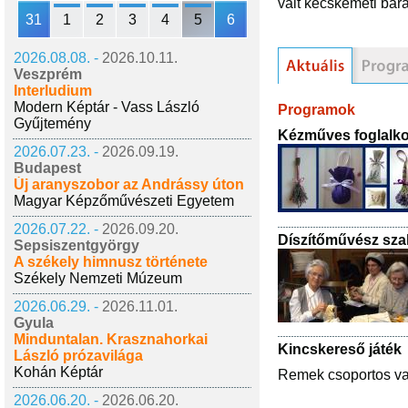
vált kecskeméti bara
31
1
2
3
4
5
6
2026.08.08. -
2026.10.11.
Veszprém
Interludium
Modern Képtár - Vass László
Programok
Gyűjtemény
Kézműves foglalk
2026.07.23. -
2026.09.19.
Budapest
Új aranyszobor az Andrássy úton
Magyar Képzőművészeti Egyetem
2026.07.22. -
2026.09.20.
Díszítőművész sza
Sepsiszentgyörgy
A székely himnusz története
Székely Nemzeti Múzeum
2026.06.29. -
2026.11.01.
Gyula
Minduntalan. Krasznahorkai
Kincskereső játék
László prózavilága
Kohán Képtár
Remek csoportos vag
2026.06.20. -
2026.06.20.