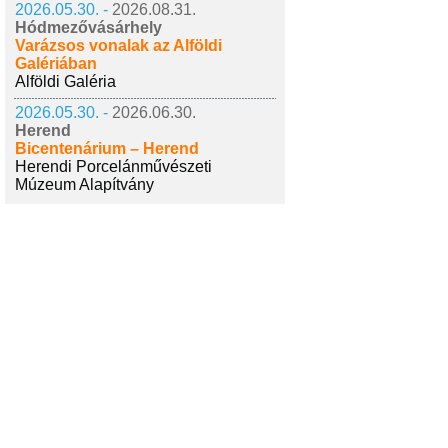
2026.05.30. -
2026.08.31.
Hódmezővásárhely
Varázsos vonalak az Alföldi
Galériában
Alföldi Galéria
2026.05.30. -
2026.06.30.
Herend
Bicentenárium – Herend
Herendi Porcelánművészeti
Múzeum Alapítvány