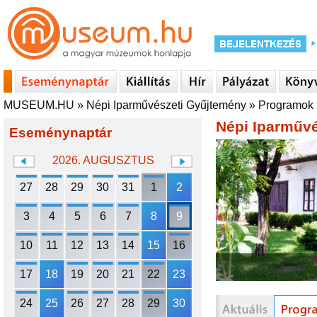
MUSEUM.HU
»
Népi Iparművészeti Gyűjtemény
»
Programok
Népi Iparműv
Eseménynaptár
2026. AUGUSZTUS
27
28
29
30
31
1
2
3
4
5
6
7
8
9
10
11
12
13
14
15
16
17
18
19
20
21
22
23
24
25
26
27
28
29
30