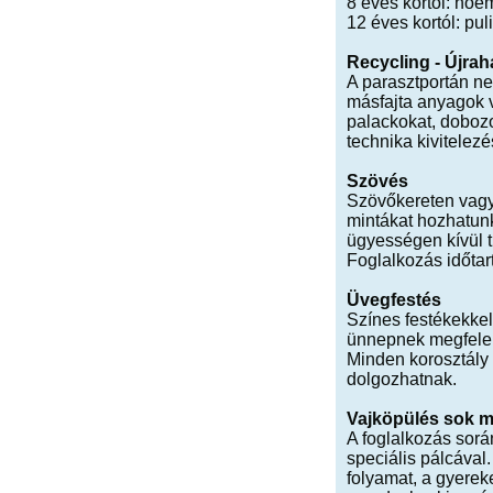
8 éves kortól: hóe
12 éves kortól: pul
Recycling - Újra
A parasztportán n
másfajta anyagok v
palackokat, dobozo
technika kivitelezé
Szövés
Szövőkereten vagy 
mintákat hozhatunk
ügyességen kívül t
Foglalkozás időta
Üvegfestés
Színes festékekkel
ünnepnek megfelelő
Minden korosztály s
dolgozhatnak.
Vajköpülés sok 
A foglalkozás sorá
speciális pálcával
folyamat, a gyere