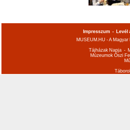
Impresszum
-
Levél 
MUSEUM.HU - A Magyar M
Tájházak Napja
-
M
Múzeumok Őszi Fes
Mű
Táboro