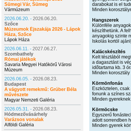
Sümegi Vár, Sümeg
darabokat is el tud
Vármúzeum
Minden korosztályn
2026.06.20. -
2026.06.20.
Hangszerek
Szőce
Különféle anyagokb
Múzeumok Éjszakája 2026 - Lápok
készíthetünk. A fe
Háza, Szőce
anyagokig szinte 
Lápok Háza
Iskolás kortól ajánl
2026.06.11. -
2027.06.27.
Kalácskészítés
Szombathely
Kelt tésztából meg
Római játékok
a dagasztást is vé
Savaria Megyei Hatókörű Városi
időtartama kb. 3 ó
Múzeum
Minden korosztály 
2026.06.05. -
2026.08.23.
Körmönfonás
Budapest
Eszköztelen, csak 
A vágyott remekmű: Grúber Béla
fonunk a színes sz
művészete
Minden gyereknek 
Magyar Nemzeti Galéria
2026.05.31. -
2026.08.23.
Körmöcske
Hódmezővásárhely
Egyszerű fonástech
Varázsos vonalak
adott sorrendben h
Alföldi Galéria
Minden gyerek kön