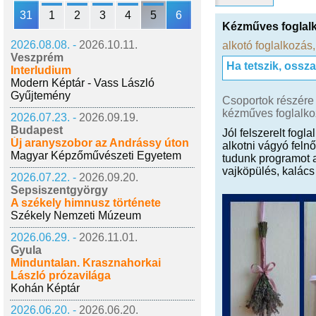
31
1
2
3
4
5
6
Kézműves foglal
2026.08.08. -
2026.10.11.
alkotó foglalkozás
Veszprém
Ha tetszik, ossz
Interludium
Modern Képtár - Vass László
Gyűjtemény
Csoportok részére 
kézműves foglalkoz
2026.07.23. -
2026.09.19.
Budapest
Jól felszerelt fog
Új aranyszobor az Andrássy úton
alkotni vágyó feln
Magyar Képzőművészeti Egyetem
tudunk programot a
vajköpülés, kalács
2026.07.22. -
2026.09.20.
Sepsiszentgyörgy
A székely himnusz története
Székely Nemzeti Múzeum
2026.06.29. -
2026.11.01.
Gyula
Minduntalan. Krasznahorkai
László prózavilága
Kohán Képtár
2026.06.20. -
2026.06.20.