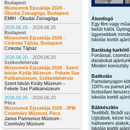
Budapest
Múzeumok Éjszakája 2026 -
Óbudai Zsinagóga, Budapest
EMIH - Óbudai Zsinagóga
Álomfogó
Egy fém vagy műany
2026.06.20. -
2026.06.20.
belüli hálót. Gyön
Budapest
ügyesebbek minde
Múzeumok Éjszakája 2026 -
Iskolás kortól ajánl
Cinkotai Tájház, Budapest
Cinkotai Tájház
Barátság karkötő
Fonással, csomózá
2026.06.20. -
2026.06.20.
darabokat ajánlunk
Székesfehérvár
Minden korosztály 
Múzeumok Éjszakája 2026 - Szent
István Király Múzeum - Fekete Sas
Batikolás
Patikamúzeum, Székesfehérvár
Pamutanyagon kötöz
Szent István Király Múzeum –
100%-os pamut pól
Fekete Sas Patikamúzeum
biztosítani beszerz
Iskolás kortól ajánl
2026.06.20. -
2026.06.20.
Pécs
Bábkészítés
Múzeumok Éjszakája 2026 - JPM
Textilből, filcből
Csontváry Múzeum, Pécs
Ujjbábok, kézre hú
Janus Pannonius Múzeum -
halloweeni alakok,
Csontváry Múzeum
Iskolás kortól ajánl