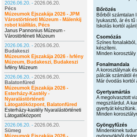
2026.06.20. -
2026.06.20.
Pécs
Bőrözés
Múzeumok Éjszakája 2026 - JPM
Bőrből számtalan le
Várostörténeti Múzeum - Málenkij
lyukasztó, ár és tű
robot kiállítás, Pécs
Iskolás kortól ajánl
Janus Pannonius Múzeum -
Várostörténeti Múzeum
Csomózás
Színes fonalakból,
2026.06.20. -
2026.06.20.
készíteni.
Budakeszi
Minden korosztály 
Múzeumok Éjszakája 2026 - Ívfény
Múzeum, Budakeszi, Budakeszi
Fonalmandala
Ívfény Múzeum
A korosztálynak és
pálcák számától és
2026.06.20. -
2026.06.20.
Már óvodás kortól a
Balatonfüred
Múzeumok Éjszakája 2026 -
Gyertyamártás
Esterházy-Kastély -
A megolvasztott vi
Nyaralástörténeti
megszilárdul. A ka
Látogatóközpont, Balatonfüred
gyertyát készítünk.
Esterházy-kastély Nyaralástörténeti
Minden korosztályn
Látogatóközpont
2026.06.20. -
2026.06.20.
Gyöngyfűzés
Sümeg
Mindenkinek tudunk
Múzeumok Éjszakája 2026 -
gyöngyökből dolgo