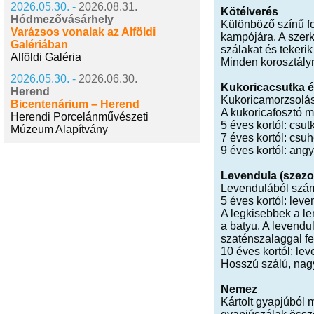
2026.05.30. -
2026.08.31.
Kötélverés
Hódmezővásárhely
Különböző színű fo
Varázsos vonalak az Alföldi
kampójára. A szer
Galériában
szálakat és tekerik
Alföldi Galéria
Minden korosztályn
2026.05.30. -
2026.06.30.
Kukoricacsutka 
Herend
Kukoricamorzsolás 
Bicentenárium – Herend
A kukoricafosztó 
Herendi Porcelánművészeti
5 éves kortól: csu
Múzeum Alapítvány
7 éves kortól: csu
9 éves kortól: ang
Levendula (szezo
Levendulából számt
5 éves kortól: lev
A legkisebbek a le
a batyu. A levendu
szaténszalaggal f
10 éves kortól: l
Hosszú szálú, nagy
Nemez
Kártolt gyapjúból 