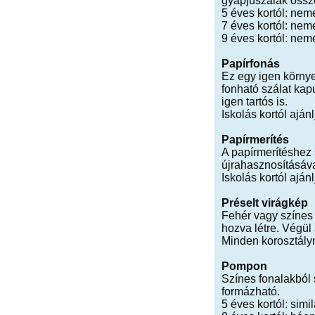
gyapjúszálak össz
5 éves kortól: ne
7 éves kortól: nem
9 éves kortól: nem
Papírfonás
Ez egy igen környe
fonható szálat kap
igen tartós is.
Iskolás kortól ajánl
Papírmerítés
A papírmerítéshez s
újrahasznosításával
Iskolás kortól ajánl
Préselt virágkép
Fehér vagy színes 
hozva létre. Végül 
Minden korosztályn
Pompon
Színes fonalakból 
formázható.
5 éves kortól: sim