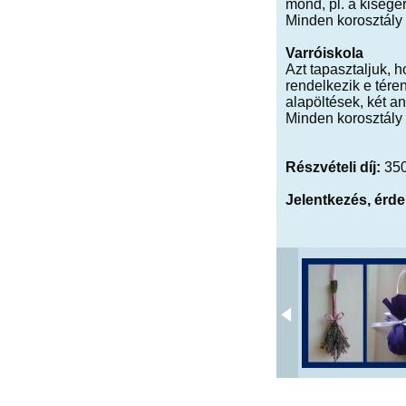
mond, pl. a kisegérr
Minden korosztály 
Varróiskola
Azt tapasztaljuk,
rendelkezik e tére
alapöltések, két a
Minden korosztály 
Részvételi díj:
350
Jelentkezés, érd