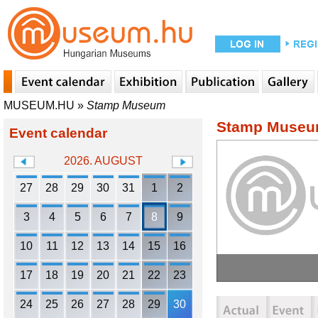
MUSEUM.HU
»
Stamp Museum
Stamp Muse
Event calendar
2026. AUGUST
27
28
29
30
31
1
2
3
4
5
6
7
8
9
10
11
12
13
14
15
16
17
18
19
20
21
22
23
24
25
26
27
28
29
30