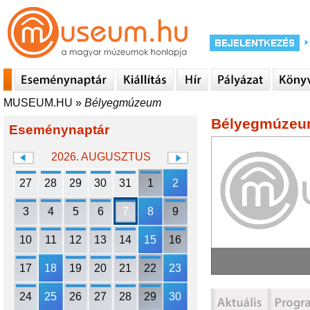
MUSEUM.HU
»
Bélyegmúzeum
Bélyegmúze
Eseménynaptár
2026. AUGUSZTUS
27
28
29
30
31
1
2
3
4
5
6
7
8
9
10
11
12
13
14
15
16
17
18
19
20
21
22
23
24
25
26
27
28
29
30