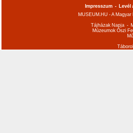
Impresszum
-
Levél 
MUSEUM.HU - A Magyar M
Tájházak Napja
-
M
Múzeumok Őszi Fes
Mű
Táboro