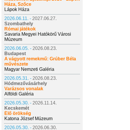
Háza, Szőce
Lápok Háza
2026.06.11. -
2027.06.27.
Szombathely
Római játékok
Savaria Megyei Hatókörű Városi
Múzeum
2026.06.05. -
2026.08.23.
Budapest
A vágyott remekmű: Grúber Béla
művészete
Magyar Nemzeti Galéria
2026.05.31. -
2026.08.23.
Hódmezővásárhely
Varázsos vonalak
Alföldi Galéria
2026.05.30. -
2026.11.14.
Kecskemét
Élő örökség
Katona József Múzeum
2026.05.30. -
2026.06.30.