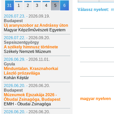
31
1
2
3
4
5
6
Válassz nyelvet:
m
2026.07.23. -
2026.09.19.
Budapest
Új aranyszobor az Andrássy úton
Magyar Képzőművészeti Egyetem
2026.07.22. -
2026.09.20.
Sepsiszentgyörgy
A székely himnusz története
Székely Nemzeti Múzeum
2026.06.29. -
2026.11.01.
Gyula
Minduntalan. Krasznahorkai
László prózavilága
Kohán Képtár
2026.06.20. -
2026.06.20.
Budapest
Múzeumok Éjszakája 2026 -
magyar nyelven
Óbudai Zsinagóga, Budapest
EMIH - Óbudai Zsinagóga
2026.06.20. -
2026.06.20.