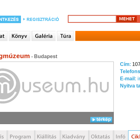
egmúzeum
- Budapest
Cím:
107
Telefon
E-mail:
Nyitva t