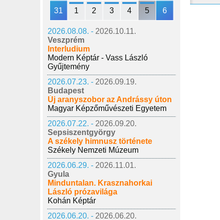
31
1
2
3
4
5
6
2026.08.08. -
2026.10.11.
Veszprém
Interludium
Modern Képtár - Vass László
Gyűjtemény
2026.07.23. -
2026.09.19.
Budapest
Új aranyszobor az Andrássy úton
Magyar Képzőművészeti Egyetem
2026.07.22. -
2026.09.20.
Sepsiszentgyörgy
A székely himnusz története
Székely Nemzeti Múzeum
2026.06.29. -
2026.11.01.
Gyula
Minduntalan. Krasznahorkai
László prózavilága
Kohán Képtár
2026.06.20. -
2026.06.20.