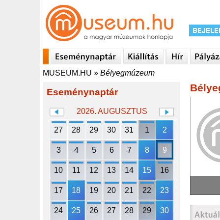
MUSEUM.HU
»
Bélyegmúzeum
Bély
Eseménynaptár
2026. AUGUSZTUS
27
28
29
30
31
1
2
3
4
5
6
7
8
9
10
11
12
13
14
15
16
17
18
19
20
21
22
23
24
25
26
27
28
29
30