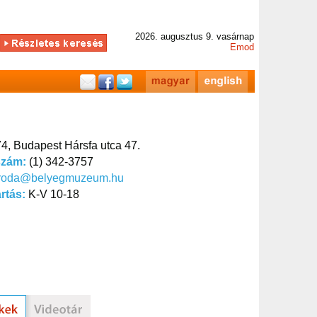
2026. augusztus 9. vasárnap
Emod
4, Budapest Hársfa utca 47.
szám:
(1) 342-3757
iroda@belyegmuzeum.hu
artás:
K-V 10-18