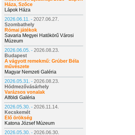
Háza, Szőce
Lápok Háza
2026.06.11. -
2027.06.27.
Szombathely
Római játékok
Savaria Megyei Hatókörű Városi
Múzeum
2026.06.05. -
2026.08.23.
Budapest
A vágyott remekmű: Grúber Béla
művészete
Magyar Nemzeti Galéria
2026.05.31. -
2026.08.23.
Hódmezővásárhely
Varázsos vonalak
Alföldi Galéria
2026.05.30. -
2026.11.14.
Kecskemét
Élő örökség
Katona József Múzeum
2026.05.30. -
2026.06.30.