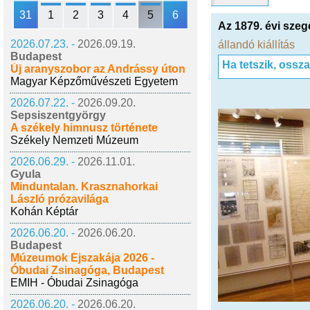
31
1
2
3
4
5
6
Az 1879. évi szeg
2026.07.23. -
2026.09.19.
állandó kiállítás
Budapest
Ha tetszik, ossz
Új aranyszobor az Andrássy úton
Magyar Képzőművészeti Egyetem
2026.07.22. -
2026.09.20.
Sepsiszentgyörgy
A székely himnusz története
Székely Nemzeti Múzeum
2026.06.29. -
2026.11.01.
Gyula
Minduntalan. Krasznahorkai
László prózavilága
Kohán Képtár
2026.06.20. -
2026.06.20.
Budapest
Múzeumok Éjszakája 2026 -
Óbudai Zsinagóga, Budapest
EMIH - Óbudai Zsinagóga
2026.06.20. -
2026.06.20.