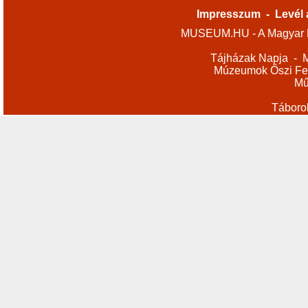
Impresszum
-
Levél 
MUSEUM.HU - A Magyar M
Tájházak Napja
-
M
Múzeumok Őszi Fes
Mű
Táboro