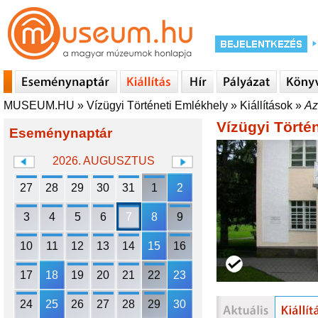
MUSEUM.HU
»
Vízügyi Történeti Emlékhely
»
Kiállítások
»
Az
Vízügyi Törté
Eseménynaptár
2026. AUGUSZTUS
27
28
29
30
31
1
2
3
4
5
6
7
8
9
10
11
12
13
14
15
16
17
18
19
20
21
22
23
24
25
26
27
28
29
30