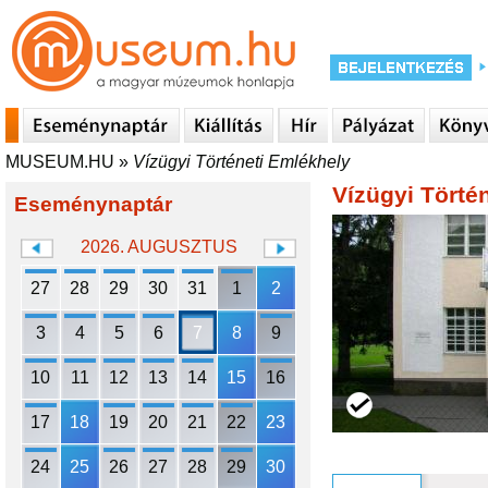
MUSEUM.HU
»
Vízügyi Történeti Emlékhely
Vízügyi Törté
Eseménynaptár
2026. AUGUSZTUS
27
28
29
30
31
1
2
3
4
5
6
7
8
9
10
11
12
13
14
15
16
17
18
19
20
21
22
23
24
25
26
27
28
29
30