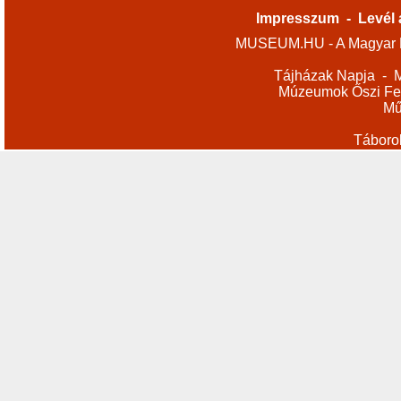
Impresszum
-
Levél 
MUSEUM.HU - A Magyar M
Tájházak Napja
-
M
Múzeumok Őszi Fes
Mű
Táboro