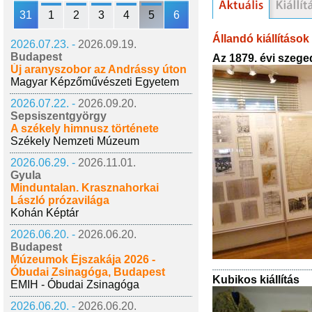
31
1
2
3
4
5
6
Állandó kiállítások
2026.07.23. -
2026.09.19.
Budapest
Az 1879. évi szege
Új aranyszobor az Andrássy úton
Magyar Képzőművészeti Egyetem
2026.07.22. -
2026.09.20.
Sepsiszentgyörgy
A székely himnusz története
Székely Nemzeti Múzeum
2026.06.29. -
2026.11.01.
Gyula
Minduntalan. Krasznahorkai
László prózavilága
Kohán Képtár
2026.06.20. -
2026.06.20.
Budapest
Múzeumok Éjszakája 2026 -
Óbudai Zsinagóga, Budapest
Kubikos kiállítás
EMIH - Óbudai Zsinagóga
2026.06.20. -
2026.06.20.