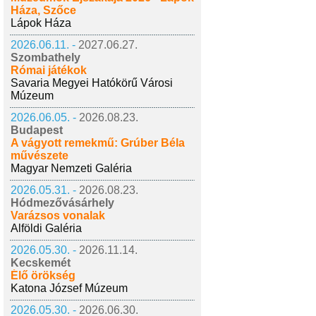
Háza, Szőce
Lápok Háza
2026.06.11. -
2027.06.27.
Szombathely
Római játékok
Savaria Megyei Hatókörű Városi
Múzeum
2026.06.05. -
2026.08.23.
Budapest
A vágyott remekmű: Grúber Béla
művészete
Magyar Nemzeti Galéria
2026.05.31. -
2026.08.23.
Hódmezővásárhely
Varázsos vonalak
Alföldi Galéria
2026.05.30. -
2026.11.14.
Kecskemét
Élő örökség
Katona József Múzeum
2026.05.30. -
2026.06.30.