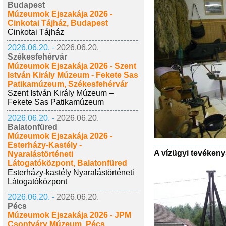
Budapest
Múzeumok Éjszakája 2026 -
Cinkotai Tájház, Budapest
Cinkotai Tájház
2026.06.20. -
2026.06.20.
Székesfehérvár
Múzeumok Éjszakája 2026 - Szent
István Király Múzeum - Fekete Sas
Patikamúzeum, Székesfehérvár
Szent István Király Múzeum –
Fekete Sas Patikamúzeum
2026.06.20. -
2026.06.20.
Balatonfüred
Múzeumok Éjszakája 2026 -
Esterházy-Kastély -
A vízügyi tevéken
Nyaralástörténeti
Látogatóközpont, Balatonfüred
Esterházy-kastély Nyaralástörténeti
Látogatóközpont
2026.06.20. -
2026.06.20.
Pécs
Múzeumok Éjszakája 2026 - JPM
Csontváry Múzeum, Pécs