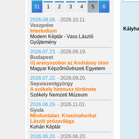
31
1
2
3
4
5
6
2026.08.08. -
2026.10.11.
Veszprém
Kályh
Interludium
Modern Képtár - Vass László
Gyűjtemény
2026.07.23. -
2026.09.19.
Budapest
Új aranyszobor az Andrássy úton
Magyar Képzőművészeti Egyetem
2026.07.22. -
2026.09.20.
Sepsiszentgyörgy
A székely himnusz története
Székely Nemzeti Múzeum
2026.06.29. -
2026.11.01.
Gyula
Minduntalan. Krasznahorkai
László prózavilága
Kohán Képtár
2026.06.20. -
2026.06.20.