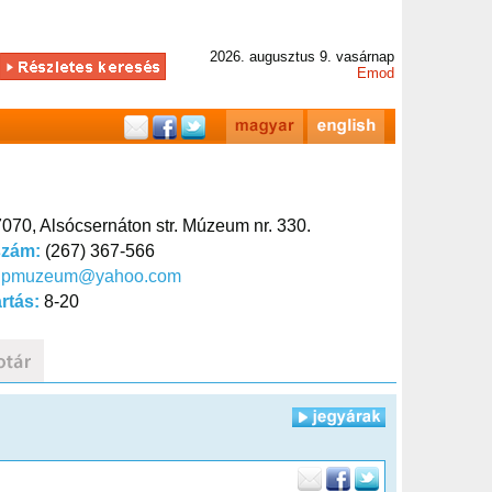
2026. augusztus 9. vasárnap
Emod
070, Alsócsernáton str. Múzeum nr. 330.
szám:
(267) 367-566
hpmuzeum@yahoo.com
artás:
8-20