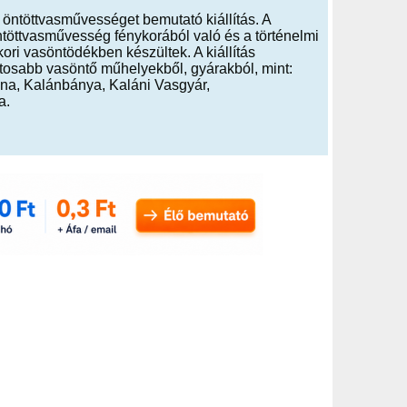
öntöttvasművességet bemutató kiállítás. A
töttvasművesség fénykorából való és a történelmi
ri vasöntödékben készültek. A kiállítás
tosabb vasöntő műhelyekből, gyárakból, mint:
na, Kalánbánya, Kaláni Vasgyár,
a.