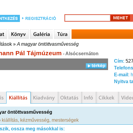
ítások
»
A magyar öntöttvasművesség
mann Pál Tájmúzeum
- Alsócsernáton
Cím:
527
Telefon
E-mail:
Nyitva t
yar öntöttvasművesség
 kiállítás
,
kézművesség
,
mesterségek
tszik, ossza meg másokkal is: