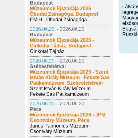
Budapest
Látván
Múzeumok Éjszakája 2026 -
legrég
Óbudai Zsinagóga, Budapest
Magyaro
EMIH - Óbudai Zsinagóga
elsőso
Bogsán
2026.06.20. -
2026.06.20.
Ruszki
Budapest
Múzeumok Éjszakája 2026 -
Cinkotai Tájház, Budapest
Cinkotai Tájház
2026.06.20. -
2026.06.20.
Székesfehérvár
Múzeumok Éjszakája 2026 - Szent
István Király Múzeum - Fekete Sas
Patikamúzeum, Székesfehérvár
Szent István Király Múzeum –
Fekete Sas Patikamúzeum
2026.06.20. -
2026.06.20.
Pécs
Múzeumok Éjszakája 2026 - JPM
Csontváry Múzeum, Pécs
Janus Pannonius Múzeum -
Csontváry Múzeum