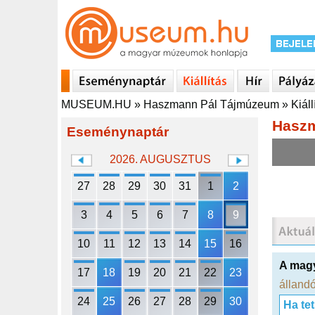
MUSEUM.HU
»
Haszmann Pál Tájmúzeum
»
Kiáll
Hasz
Eseménynaptár
2026. AUGUSZTUS
27
28
29
30
31
1
2
3
4
5
6
7
8
9
10
11
12
13
14
15
16
A mag
17
18
19
20
21
22
23
állandó
24
25
26
27
28
29
30
Ha te