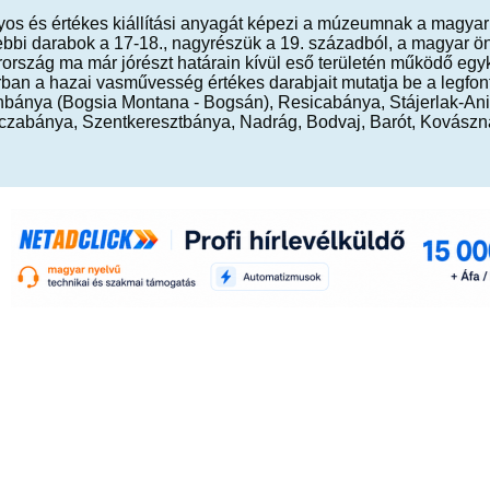
yos és értékes kiállítási anyagát képezi a múzeumnak a magyar 
ebbi darabok a 17-18., nagyrészük a 19. századból, a magyar ön
rszág ma már jórészt határain kívül eső területén működő egyko
rban a hazai vasművesség értékes darabjait mutatja be a legfon
bánya (Bogsia Montana - Bogsán), Resicabánya, Stájerlak-Ani
czabánya, Szentkeresztbánya, Nadrág, Bodvaj, Barót, Kovászn