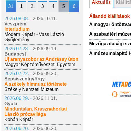
31
1
2
3
4
5
6
Állandó kiállítások
2026.08.08. -
2026.10.11.
Veszprém
A magyar öntöttv
Interludium
A szabadtéri múze
Modern Képtár - Vass László
Gyűjtemény
Mezőgazdasági sze
2026.07.23. -
2026.09.19.
A múzeumalapító 
Budapest
Új aranyszobor az Andrássy úton
Magyar Képzőművészeti Egyetem
2026.07.22. -
2026.09.20.
Sepsiszentgyörgy
A székely himnusz története
Székely Nemzeti Múzeum
2026.06.29. -
2026.11.01.
Gyula
Minduntalan. Krasznahorkai
László prózavilága
Kohán Képtár
2026.06.20. -
2026.06.20.