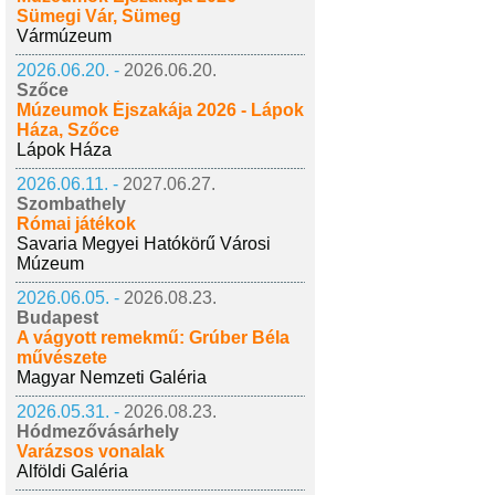
Sümegi Vár, Sümeg
Vármúzeum
2026.06.20. -
2026.06.20.
Szőce
Múzeumok Éjszakája 2026 - Lápok
Háza, Szőce
Lápok Háza
2026.06.11. -
2027.06.27.
Szombathely
Római játékok
Savaria Megyei Hatókörű Városi
Múzeum
2026.06.05. -
2026.08.23.
Budapest
A vágyott remekmű: Grúber Béla
művészete
Magyar Nemzeti Galéria
2026.05.31. -
2026.08.23.
Hódmezővásárhely
Varázsos vonalak
Alföldi Galéria