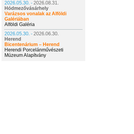
2026.05.30. -
2026.08.31.
Hódmezővásárhely
Varázsos vonalak az Alföldi
Galériában
Alföldi Galéria
2026.05.30. -
2026.06.30.
Herend
Bicentenárium – Herend
Herendi Porcelánművészeti
Múzeum Alapítvány