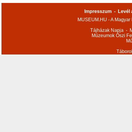
Impresszum
-
Levél 
MUSEUM.HU - A Magyar M
Tájházak Napja
-
M
Múzeumok Őszi Fes
Mű
Táboro