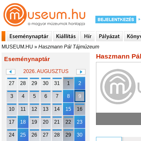
MUSEUM.HU
»
Haszmann Pál Tájmúzeum
Haszmann Pá
Eseménynaptár
2026. AUGUSZTUS
27
28
29
30
31
1
2
3
4
5
6
7
8
9
10
11
12
13
14
15
16
17
18
19
20
21
22
23
24
25
26
27
28
29
30