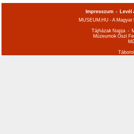
Impresszum
-
Levél 
MUSEUM.HU - A Magyar M
Tájházak Napja
-
M
Múzeumok Őszi Fes
Mű
Táboro