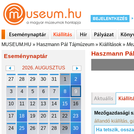
MUSEUM.HU
»
Haszmann Pál Tájmúzeum
»
Kiállítások
»
Mez
Haszmann Pá
Eseménynaptár
2026. AUGUSZTUS
27
28
29
30
31
1
2
3
4
5
6
7
8
9
10
11
12
13
14
15
16
Mezőgazdasági sz
17
18
19
20
21
22
23
állandó kiállítás
,
g
24
25
26
27
28
29
30
Ha tetszik, ossz