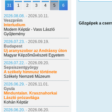
31
1
2
3
4
5
6
2026.08.08. -
2026.10.11.
Veszprém
Gőzgépek a cser
Interludium
Modern Képtár - Vass László
Gyűjtemény
2026.07.23. -
2026.09.19.
Budapest
Új aranyszobor az Andrássy úton
Magyar Képzőművészeti Egyetem
2026.07.22. -
2026.09.20.
Sepsiszentgyörgy
A székely himnusz története
Székely Nemzeti Múzeum
2026.06.29. -
2026.11.01.
Gyula
Minduntalan. Krasznahorkai
László prózavilága
Kohán Képtár
2026.06.20. -
2026.06.20.