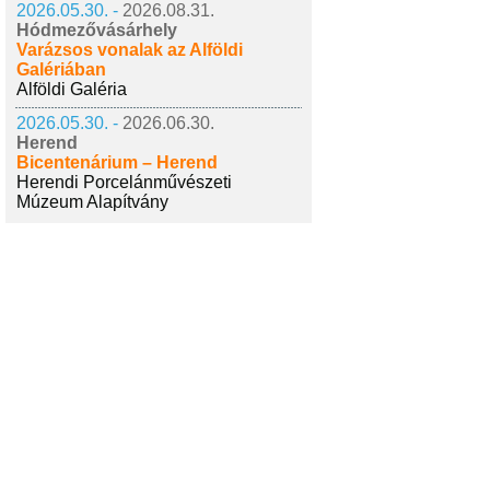
2026.05.30. -
2026.08.31.
Hódmezővásárhely
Varázsos vonalak az Alföldi
Galériában
Alföldi Galéria
2026.05.30. -
2026.06.30.
Herend
Bicentenárium – Herend
Herendi Porcelánművészeti
Múzeum Alapítvány