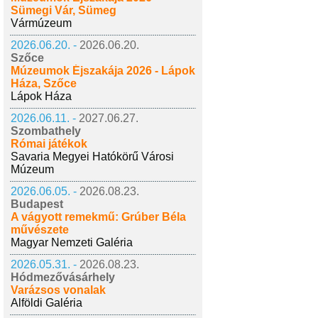
Sümegi Vár, Sümeg
Vármúzeum
2026.06.20. -
2026.06.20.
Szőce
Múzeumok Éjszakája 2026 - Lápok
Háza, Szőce
Lápok Háza
2026.06.11. -
2027.06.27.
Szombathely
Római játékok
Savaria Megyei Hatókörű Városi
Múzeum
2026.06.05. -
2026.08.23.
Budapest
A vágyott remekmű: Grúber Béla
művészete
Magyar Nemzeti Galéria
2026.05.31. -
2026.08.23.
Hódmezővásárhely
Varázsos vonalak
Alföldi Galéria