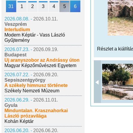
31
1
2
3
4
5
6
2026.08.08. -
2026.10.11.
Veszprém
Interludium
Modern Képtár - Vass László
Gyűjtemény
Részlet a kiállítá
2026.07.23. -
2026.09.19.
Budapest
Új aranyszobor az Andrássy úton
Magyar Képzőművészeti Egyetem
2026.07.22. -
2026.09.20.
Sepsiszentgyörgy
A székely himnusz története
Székely Nemzeti Múzeum
2026.06.29. -
2026.11.01.
Gyula
Minduntalan. Krasznahorkai
László prózavilága
Kohán Képtár
2026.06.20. -
2026.06.20.