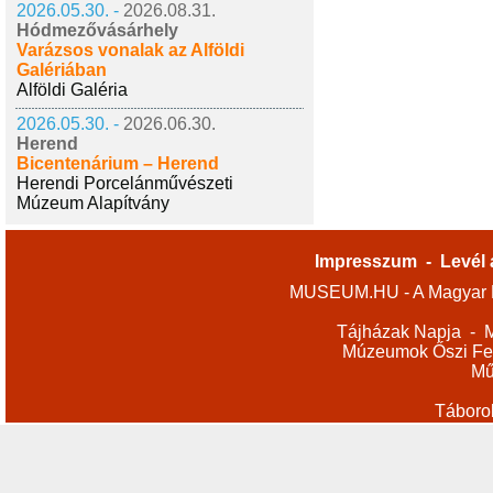
2026.05.30. -
2026.08.31.
Hódmezővásárhely
Varázsos vonalak az Alföldi
Galériában
Alföldi Galéria
2026.05.30. -
2026.06.30.
Herend
Bicentenárium – Herend
Herendi Porcelánművészeti
Múzeum Alapítvány
Impresszum
-
Levél 
MUSEUM.HU - A Magyar M
Tájházak Napja
-
M
Múzeumok Őszi Fes
Mű
Táboro