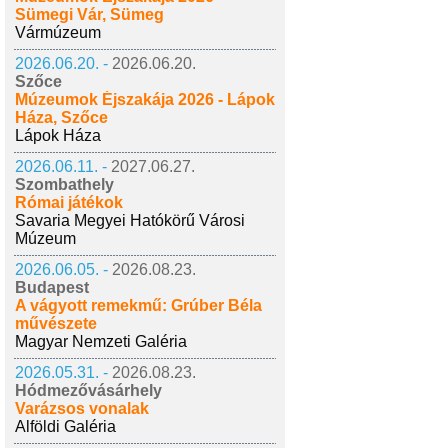
Sümegi Vár, Sümeg
Vármúzeum
2026.06.20. -
2026.06.20.
Szőce
Múzeumok Éjszakája 2026 - Lápok
Háza, Szőce
Lápok Háza
2026.06.11. -
2027.06.27.
Szombathely
Római játékok
Savaria Megyei Hatókörű Városi
Múzeum
2026.06.05. -
2026.08.23.
Budapest
A vágyott remekmű: Grúber Béla
művészete
Magyar Nemzeti Galéria
2026.05.31. -
2026.08.23.
Hódmezővásárhely
Varázsos vonalak
Alföldi Galéria