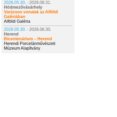
2026.05.30. -
2026.08.31.
Hódmezővásárhely
Varázsos vonalak az Alföldi
Galériában
Alföldi Galéria
2026.05.30. -
2026.06.30.
Herend
Bicentenárium – Herend
Herendi Porcelánművészeti
Múzeum Alapítvány