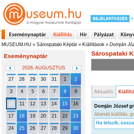
MUSEUM.HU
»
Sárospataki Képtár
»
Kiállítások
»
Domján Józ
Sárospataki K
Eseménynaptár
2026. AUGUSZTUS
27
28
29
30
31
1
2
3
4
5
6
7
8
9
10
11
12
13
14
15
16
Domján József gr
állandó kiállítás
,
gr
17
18
19
20
21
22
23
Ha tetszik, ossz
24
25
26
27
28
29
30