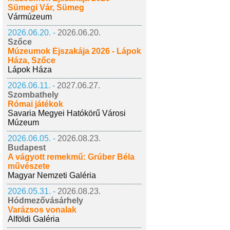
Sümegi Vár, Sümeg
Vármúzeum
2026.06.20. -
2026.06.20.
Szőce
Múzeumok Éjszakája 2026 - Lápok
Háza, Szőce
Lápok Háza
2026.06.11. -
2027.06.27.
Szombathely
Római játékok
Savaria Megyei Hatókörű Városi
Múzeum
2026.06.05. -
2026.08.23.
Budapest
A vágyott remekmű: Grúber Béla
művészete
Magyar Nemzeti Galéria
2026.05.31. -
2026.08.23.
Hódmezővásárhely
Varázsos vonalak
Alföldi Galéria