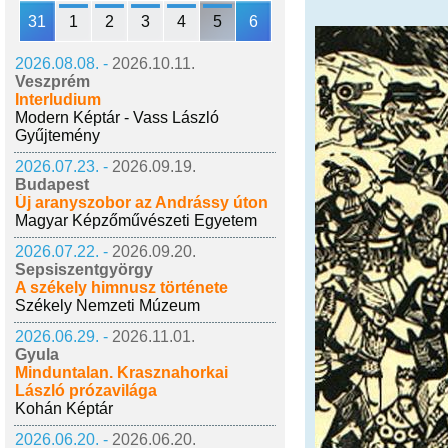
31
1
2
3
4
5
6
2026.08.08. -
2026.10.11.
Veszprém
Interludium
Modern Képtár - Vass László
Gyűjtemény
2026.07.23. -
2026.09.19.
Budapest
Új aranyszobor az Andrássy úton
Magyar Képzőművészeti Egyetem
2026.07.22. -
2026.09.20.
Sepsiszentgyörgy
A székely himnusz története
Székely Nemzeti Múzeum
2026.06.29. -
2026.11.01.
Gyula
Minduntalan. Krasznahorkai
László prózavilága
Kohán Képtár
2026.06.20. -
2026.06.20.