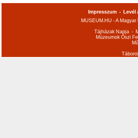
Impresszum
-
Levél 
MUSEUM.HU - A Magyar M
Tájházak Napja
-
M
Múzeumok Őszi Fes
Mű
Táboro