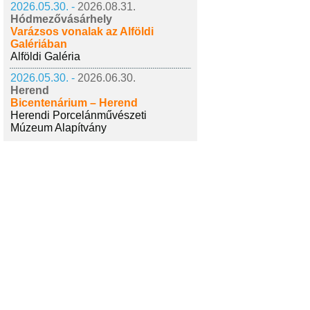
2026.05.30. -
2026.08.31.
Hódmezővásárhely
Varázsos vonalak az Alföldi
Galériában
Alföldi Galéria
2026.05.30. -
2026.06.30.
Herend
Bicentenárium – Herend
Herendi Porcelánművészeti
Múzeum Alapítvány