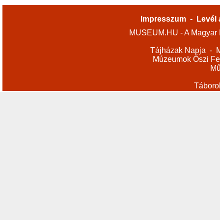
Impresszum
-
Levél 
MUSEUM.HU - A Magyar M
Tájházak Napja
-
M
Múzeumok Őszi Fes
Mű
Táboro