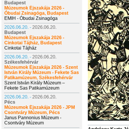
Budapest
Múzeumok Éjszakája 2026 -
Óbudai Zsinagóga, Budapest
EMIH - Óbudai Zsinagóga
2026.06.20. -
2026.06.20.
Budapest
Múzeumok Éjszakája 2026 -
Cinkotai Tájház, Budapest
Cinkotai Tájház
2026.06.20. -
2026.06.20.
Székesfehérvár
Múzeumok Éjszakája 2026 - Szent
István Király Múzeum - Fekete Sas
Patikamúzeum, Székesfehérvár
Szent István Király Múzeum –
Fekete Sas Patikamúzeum
2026.06.20. -
2026.06.20.
Pécs
Múzeumok Éjszakája 2026 - JPM
Csontváry Múzeum, Pécs
Janus Pannonius Múzeum -
Csontváry Múzeum