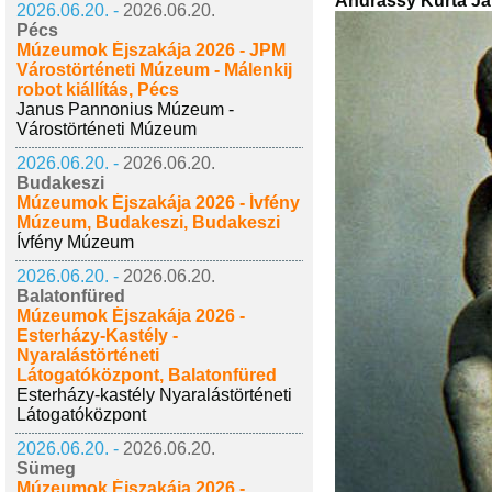
Andrássy Kurta Já
2026.06.20. -
2026.06.20.
Pécs
Múzeumok Éjszakája 2026 - JPM
Várostörténeti Múzeum - Málenkij
robot kiállítás, Pécs
Janus Pannonius Múzeum -
Várostörténeti Múzeum
2026.06.20. -
2026.06.20.
Budakeszi
Múzeumok Éjszakája 2026 - Ívfény
Múzeum, Budakeszi, Budakeszi
Ívfény Múzeum
2026.06.20. -
2026.06.20.
Balatonfüred
Múzeumok Éjszakája 2026 -
Esterházy-Kastély -
Nyaralástörténeti
Látogatóközpont, Balatonfüred
Esterházy-kastély Nyaralástörténeti
Látogatóközpont
2026.06.20. -
2026.06.20.
Sümeg
Múzeumok Éjszakája 2026 -