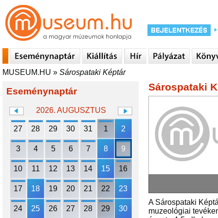
MUSEUM.HU
»
Sárospataki Képtár
Sárospataki K
Eseménynaptár
2026. AUGUSZTUS
27
28
29
30
31
1
2
3
4
5
6
7
8
9
10
11
12
13
14
15
16
17
18
19
20
21
22
23
A Sárospataki Képtá
24
25
26
27
28
29
30
muzeológiai tevékeny