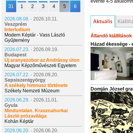
évente 4-5 alkalomm
31
1
2
3
4
5
6
2026.08.08. -
2026.10.11.
Veszprém
Interludium
Modern Képtár - Vass László
Állandó kiállítások
Gyűjtemény
Házad ékessége - 
2026.07.23. -
2026.09.19.
Budapest
Új aranyszobor az Andrássy úton
Magyar Képzőművészeti Egyetem
2026.07.22. -
2026.09.20.
Sepsiszentgyörgy
A székely himnusz története
Domján József gra
Székely Nemzeti Múzeum
2026.06.29. -
2026.11.01.
Gyula
Minduntalan. Krasznahorkai
László prózavilága
Kohán Képtár
2026.06.20. -
2026.06.20.