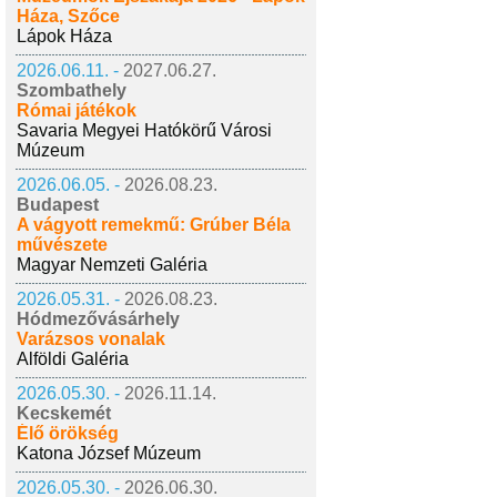
Háza, Szőce
Lápok Háza
2026.06.11. -
2027.06.27.
Szombathely
Római játékok
Savaria Megyei Hatókörű Városi
Múzeum
2026.06.05. -
2026.08.23.
Budapest
A vágyott remekmű: Grúber Béla
művészete
Magyar Nemzeti Galéria
2026.05.31. -
2026.08.23.
Hódmezővásárhely
Varázsos vonalak
Alföldi Galéria
2026.05.30. -
2026.11.14.
Kecskemét
Élő örökség
Katona József Múzeum
2026.05.30. -
2026.06.30.