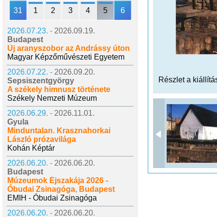
31
1
2
3
4
5
6
2026.07.23. -
2026.09.19.
Budapest
Új aranyszobor az Andrássy úton
Magyar Képzőművészeti Egyetem
2026.07.22. -
2026.09.20.
Részlet a kiállítá
Sepsiszentgyörgy
A székely himnusz története
Székely Nemzeti Múzeum
2026.06.29. -
2026.11.01.
Gyula
Minduntalan. Krasznahorkai
László prózavilága
Kohán Képtár
2026.06.20. -
2026.06.20.
Budapest
Múzeumok Éjszakája 2026 -
Óbudai Zsinagóga, Budapest
EMIH - Óbudai Zsinagóga
2026.06.20. -
2026.06.20.