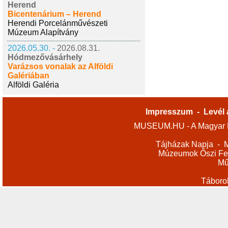
Herend
Bicentenárium – Herend
Herendi Porcelánművészeti
Múzeum Alapítvány
2026.05.30. -
2026.08.31.
Hódmezővásárhely
Varázsos vonalak az Alföldi
Galériában
Alföldi Galéria
Impresszum
-
Levél 
MUSEUM.HU - A Magyar M
Tájházak Napja
-
M
Múzeumok Őszi Fes
Mű
Táboro