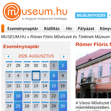
MUSEUM.HU
»
Rómer Flóris Művészeti és Történeti Múzeum 
Rómer Flóris 
Eseménynaptár
2026. AUGUSZTUS
27
28
29
30
31
1
2
3
4
5
6
7
8
9
10
11
12
13
14
15
16
17
18
19
20
21
22
23
A Városi Művészeti 
24
25
26
27
28
29
30
műemléképületben. 1