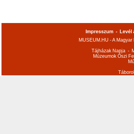
Impresszum
-
Levél 
MUSEUM.HU - A Magyar M
Tájházak Napja
-
M
Múzeumok Őszi Fes
Mű
Táboro