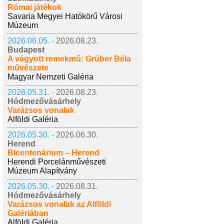
Római játékok
Savaria Megyei Hatókörű Városi
Múzeum
2026.06.05. -
2026.08.23.
Budapest
A vágyott remekmű: Grúber Béla
művészete
Magyar Nemzeti Galéria
2026.05.31. -
2026.08.23.
Hódmezővásárhely
Varázsos vonalak
Alföldi Galéria
2026.05.30. -
2026.06.30.
Herend
Bicentenárium – Herend
Herendi Porcelánművészeti
Múzeum Alapítvány
2026.05.30. -
2026.08.31.
Hódmezővásárhely
Varázsos vonalak az Alföldi
Galériában
Alföldi Galéria