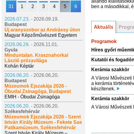
állandó kiállításokk
31
1
2
3
4
5
6
ben a másodikkal, é
2026.07.23. -
2026.09.19.
Budapest
Új aranyszobor az Andrássy úton
Magyar Képzőművészeti Egyetem
Programok
2026.06.29. -
2026.11.01.
Híres győri műeml
Gyula
Minduntalan. Krasznahorkai
Kutatói és fogadó
László prózavilága
Kohán Képtár
Kerámia szakkör
2026.06.20. -
2026.06.20.
A Városi Művészeti 
Budapest
a kerámia történeté
Múzeumok Éjszakája 2026 -
készítenek.
Óbudai Zsinagóga, Budapest
EMIH - Óbudai Zsinagóga
Kerámia szakkör
2026.06.20. -
2026.06.20.
A Városi Művészeti 
Székesfehérvár
Múzeumok Éjszakája 2026 - Szent
István Király Múzeum - Fekete Sas
Patikamúzeum, Székesfehérvár
Szent István Király Múzeum –