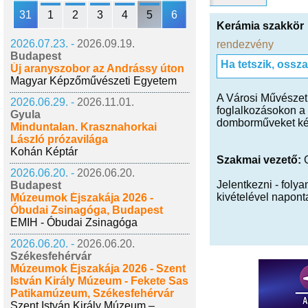
31
1
2
3
4
5
6
Kerámia szakkör
2026.07.23. -
2026.09.19.
rendezvény
Budapest
Ha tetszik, ossz
Új aranyszobor az Andrássy úton
Magyar Képzőművészeti Egyetem
A Városi Művészeti
2026.06.29. -
2026.11.01.
foglalkozásokon a 
Gyula
domborműveket ké
Minduntalan. Krasznahorkai
László prózavilága
Kohán Képtár
Szakmai vezető:
G
2026.06.20. -
2026.06.20.
Jelentkezni - foly
Budapest
kivételével naponta
Múzeumok Éjszakája 2026 -
Óbudai Zsinagóga, Budapest
EMIH - Óbudai Zsinagóga
2026.06.20. -
2026.06.20.
Székesfehérvár
Múzeumok Éjszakája 2026 - Szent
István Király Múzeum - Fekete Sas
Patikamúzeum, Székesfehérvár
Szent István Király Múzeum –