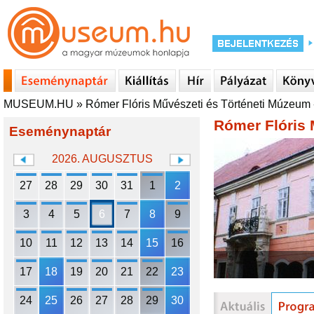
MUSEUM.HU
»
Rómer Flóris Művészeti és Történeti Múzeum 
Rómer Flóris 
Eseménynaptár
2026. AUGUSZTUS
27
28
29
30
31
1
2
3
4
5
6
7
8
9
10
11
12
13
14
15
16
17
18
19
20
21
22
23
24
25
26
27
28
29
30