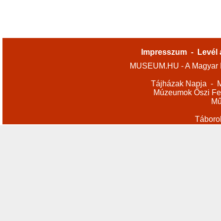
Impresszum
-
Levél 
MUSEUM.HU - A Magyar M
Tájházak Napja
-
M
Múzeumok Őszi Fes
Mű
Táboro