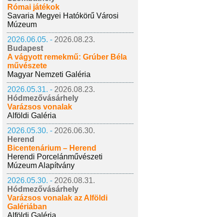
Római játékok
Savaria Megyei Hatókörű Városi
Múzeum
2026.06.05. -
2026.08.23.
Budapest
A vágyott remekmű: Grúber Béla
művészete
Magyar Nemzeti Galéria
2026.05.31. -
2026.08.23.
Hódmezővásárhely
Varázsos vonalak
Alföldi Galéria
2026.05.30. -
2026.06.30.
Herend
Bicentenárium – Herend
Herendi Porcelánművészeti
Múzeum Alapítvány
2026.05.30. -
2026.08.31.
Hódmezővásárhely
Varázsos vonalak az Alföldi
Galériában
Alföldi Galéria