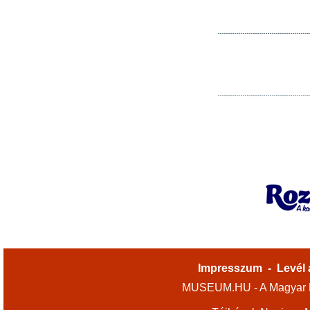
Impresszum
-
Levél 
MUSEUM.HU - A Magyar M