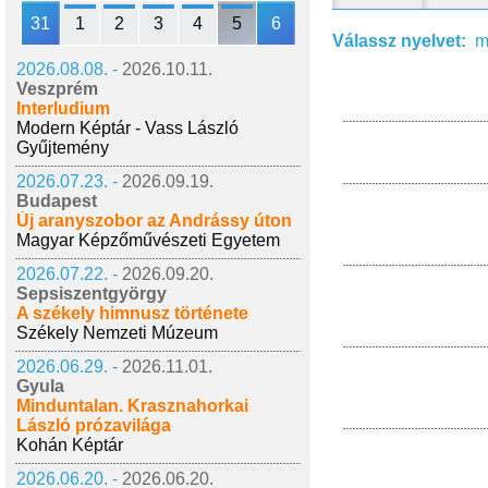
31
1
2
3
4
5
6
Válassz nyelvet:
m
2026.08.08. -
2026.10.11.
Veszprém
Interludium
Modern Képtár - Vass László
Gyűjtemény
2026.07.23. -
2026.09.19.
Budapest
Új aranyszobor az Andrássy úton
Magyar Képzőművészeti Egyetem
2026.07.22. -
2026.09.20.
Sepsiszentgyörgy
A székely himnusz története
Székely Nemzeti Múzeum
2026.06.29. -
2026.11.01.
Gyula
Minduntalan. Krasznahorkai
László prózavilága
Kohán Képtár
2026.06.20. -
2026.06.20.