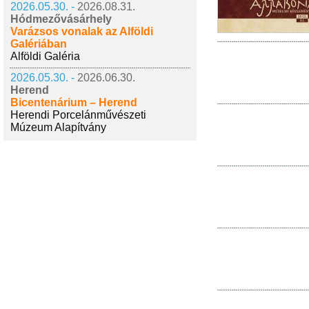
2026.05.30. -
2026.08.31.
Hódmezővásárhely
Varázsos vonalak az Alföldi
Galériában
Alföldi Galéria
2026.05.30. -
2026.06.30.
Herend
Bicentenárium – Herend
Herendi Porcelánművészeti
Múzeum Alapítvány