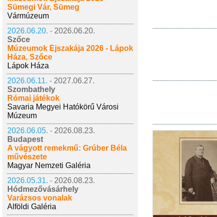
Sümegi Vár, Sümeg
Vármúzeum
2026.06.20. -
2026.06.20.
Szőce
Múzeumok Éjszakája 2026 - Lápok
Háza, Szőce
Lápok Háza
2026.06.11. -
2027.06.27.
Szombathely
Római játékok
Savaria Megyei Hatókörű Városi
Múzeum
2026.06.05. -
2026.08.23.
Budapest
A vágyott remekmű: Grúber Béla
művészete
Magyar Nemzeti Galéria
2026.05.31. -
2026.08.23.
Hódmezővásárhely
Varázsos vonalak
Alföldi Galéria