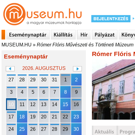
MUSEUM.HU
»
Rómer Flóris Művészeti és Történeti Múzeum 
Rómer Flóris 
Eseménynaptár
2026. AUGUSZTUS
27
28
29
30
31
1
2
3
4
5
6
7
8
9
10
11
12
13
14
15
16
17
18
19
20
21
22
23
24
25
26
27
28
29
30