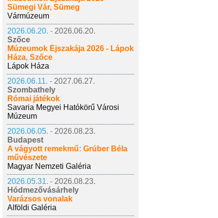
Sümegi Vár, Sümeg
Vármúzeum
2026.06.20. -
2026.06.20.
Szőce
Múzeumok Éjszakája 2026 - Lápok
Háza, Szőce
Lápok Háza
2026.06.11. -
2027.06.27.
Szombathely
Római játékok
Savaria Megyei Hatókörű Városi
Múzeum
2026.06.05. -
2026.08.23.
Budapest
A vágyott remekmű: Grúber Béla
művészete
Magyar Nemzeti Galéria
2026.05.31. -
2026.08.23.
Hódmezővásárhely
Varázsos vonalak
Alföldi Galéria