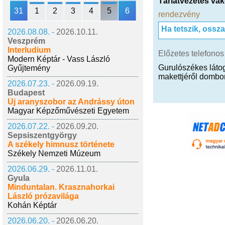
Tárlatvezetés va
31
1
2
3
4
5
6
rendezvény
Ha tetszik, ossz
2026.08.08. -
2026.10.11.
Veszprém
Interludium
Előzetes telefonos
Modern Képtár - Vass László
Gurulószékes látog
Gyűjtemény
makettjéről dombo
2026.07.23. -
2026.09.19.
Budapest
Új aranyszobor az Andrássy úton
Magyar Képzőművészeti Egyetem
2026.07.22. -
2026.09.20.
Sepsiszentgyörgy
A székely himnusz története
Székely Nemzeti Múzeum
2026.06.29. -
2026.11.01.
Gyula
Minduntalan. Krasznahorkai
László prózavilága
Kohán Képtár
2026.06.20. -
2026.06.20.