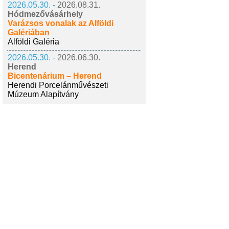
2026.05.30. -
2026.08.31.
Hódmezővásárhely
Varázsos vonalak az Alföldi
Galériában
Alföldi Galéria
2026.05.30. -
2026.06.30.
Herend
Bicentenárium – Herend
Herendi Porcelánművészeti
Múzeum Alapítvány