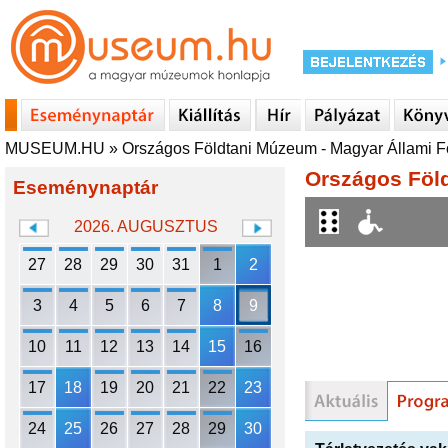
MUSEUM.HU
»
Országos Földtani Múzeum - Magyar Állami Fö
Országos Föld
Eseménynaptár
2026. AUGUSZTUS
27
28
29
30
31
1
2
3
4
5
6
7
8
9
10
11
12
13
14
15
16
17
18
19
20
21
22
23
24
25
26
27
28
29
30