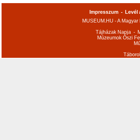
Impresszum
-
Levél 
MUSEUM.HU - A Magyar M
Tájházak Napja
-
M
Múzeumok Őszi Fes
Mű
Táboro