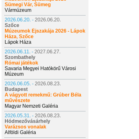
Sümegi Vár, Sümeg
Vármúzeum
2026.06.20. -
2026.06.20.
Szőce
Múzeumok Éjszakája 2026 - Lápok
Háza, Szőce
Lápok Háza
2026.06.11. -
2027.06.27.
Szombathely
Római játékok
Savaria Megyei Hatókörű Városi
Múzeum
2026.06.05. -
2026.08.23.
Budapest
A vágyott remekmű: Grúber Béla
művészete
Magyar Nemzeti Galéria
2026.05.31. -
2026.08.23.
Hódmezővásárhely
Varázsos vonalak
Alföldi Galéria