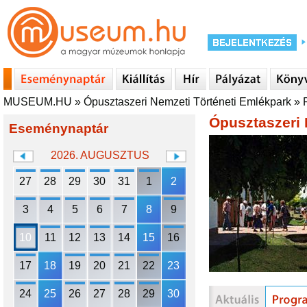
MUSEUM.HU
»
Ópusztaszeri Nemzeti Történeti Emlékpark
»
Ópusztaszeri 
Eseménynaptár
2026. AUGUSZTUS
27
28
29
30
31
1
2
3
4
5
6
7
8
9
10
11
12
13
14
15
16
17
18
19
20
21
22
23
24
25
26
27
28
29
30