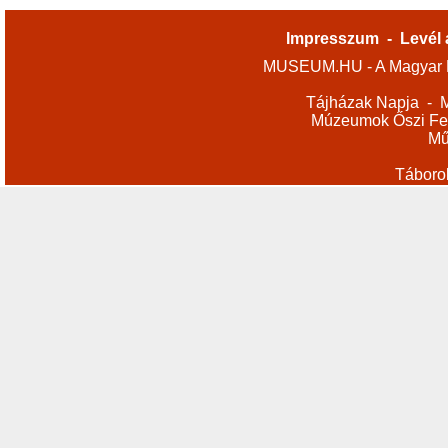
Impresszum
-
Levél 
MUSEUM.HU - A Magyar M
Tájházak Napja
-
M
Múzeumok Őszi Fes
Mű
Táboro