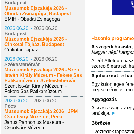
Budapest
Múzeumok Éjszakája 2026 -
Óbudai Zsinagóga, Budapest
EMIH - Óbudai Zsinagóga
2026.06.20. -
2026.06.20.
Budapest
Hasonló program
Múzeumok Éjszakája 2026 -
Cinkotai Tájház, Budapest
A szegedi halastó, 
Cinkotai Tájház
Magyar népi hangsz
2026.06.20. -
2026.06.20.
A Dél-Alföldön hasz
Székesfehérvár
szereplő paraszti 
Múzeumok Éjszakája 2026 - Szent
István Király Múzeum - Fekete Sas
A juhásznak jól va
Patikamúzeum, Székesfehérvár
Egy különleges farag
Szent István Király Múzeum –
megkeményített embe
Fekete Sas Patikamúzeum
Agyagozás
2026.06.20. -
2026.06.20.
Pécs
A fazekasság az egy
Múzeumok Éjszakája 2026 - JPM
tanúsítja.
Csontváry Múzeum, Pécs
Janus Pannonius Múzeum -
Bőrözés
Csontváry Múzeum
Évezredek tapasztal