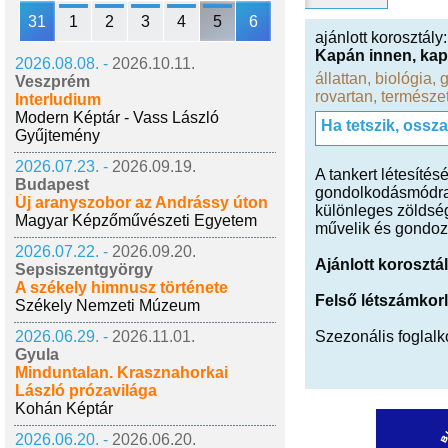
31
1
2
3
4
5
6
ajánlott korosztály
Kapán innen, kap
2026.08.08. -
2026.10.11.
állattan
,
biológia
,
g
Veszprém
rovartan
,
természe
Interludium
Modern Képtár - Vass László
Ha tetszik, ossz
Gyűjtemény
2026.07.23. -
2026.09.19.
A tankert létesíté
Budapest
gondolkodásmódra ö
Új aranyszobor az Andrássy úton
különleges zöldség
Magyar Képzőművészeti Egyetem
művelik és gondozz
2026.07.22. -
2026.09.20.
Ajánlott korosztál
Sepsiszentgyörgy
A székely himnusz története
Felső létszámkorl
Székely Nemzeti Múzeum
2026.06.29. -
2026.11.01.
Szezonális foglalk
Gyula
Minduntalan. Krasznahorkai
László prózavilága
Kohán Képtár
2026.06.20. -
2026.06.20.