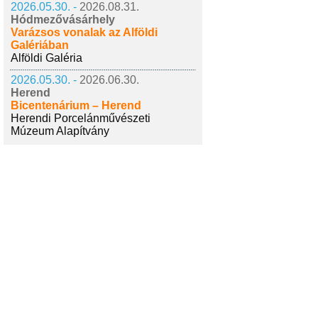
2026.05.30. -
2026.08.31.
Hódmezővásárhely
Varázsos vonalak az Alföldi
Galériában
Alföldi Galéria
2026.05.30. -
2026.06.30.
Herend
Bicentenárium – Herend
Herendi Porcelánművészeti
Múzeum Alapítvány