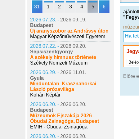
31
1
2
3
4
5
6
ajánlot
"Fegyv
2026.07.23. -
2026.09.19.
Budapest
múzeum
Új aranyszobor az Andrássy úton
Ha te
Magyar Képzőművészeti Egyetem
2026.07.22. -
2026.09.20.
Jegy
Sepsiszentgyörgy
A székely himnusz története
Belép
Székely Nemzeti Múzeum
2026.06.29. -
2026.11.01.
Előre e
Gyula
Minduntalan. Krasznahorkai
László prózavilága
Kohán Képtár
2026.06.20. -
2026.06.20.
Budapest
Múzeumok Éjszakája 2026 -
Óbudai Zsinagóga, Budapest
EMIH - Óbudai Zsinagóga
2026.06.20. -
2026.06.20.