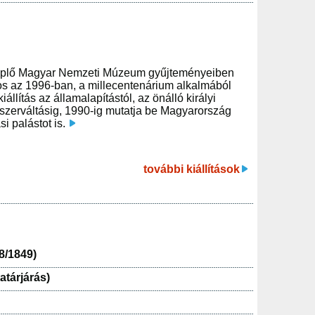
nneplő Magyar Nemzeti Múzeum gyűjteményeiben
mos az 1996-ban, a millecentenárium alkalmából
kiállítás az államalapítástól, az önálló királyi
zerváltásig, 1990-ig mutatja be Magyarország
i palástot is.
további kiállítások
48/1849)
atárjárás)