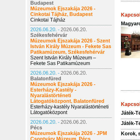
Budapest
Múzeumok Éjszakája 2026 -
Cinkotai Tájház, Budapest
Kapcsol
Cinkotai Tájház
Magyaro
2026.06.20. -
2026.06.20.
Székesfehérvár
Múzeumok Éjszakája 2026 - Szent
István Király Múzeum - Fekete Sas
Patikamúzeum, Székesfehérvár
Szent István Király Múzeum –
Fekete Sas Patikamúzeum
2026.06.20. -
2026.06.20.
Balatonfüred
Múzeumok Éjszakája 2026 -
Esterházy-Kastély -
Nyaralástörténeti
Látogatóközpont, Balatonfüred
Kapcso
Esterházy-kastély Nyaralástörténeti
Látogatóközpont
Játék-Té
2026.06.20. -
2026.06.20.
Játék-Té
Pécs
Múzeumok Éjszakája 2026 - JPM
Korok, s
Csontváry Múzeum, Pécs