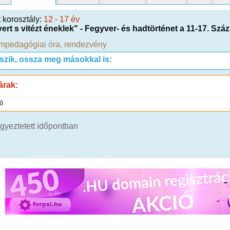
t korosztály:
12 - 17 év
ert s vitézt éneklek" - Fegyver- és hadtörténet a 11-17. Szá
pedagógiai óra
,
rendezvény
tszik, ossza meg másokkal is:
árak:
ő
gyeztetett időpontban