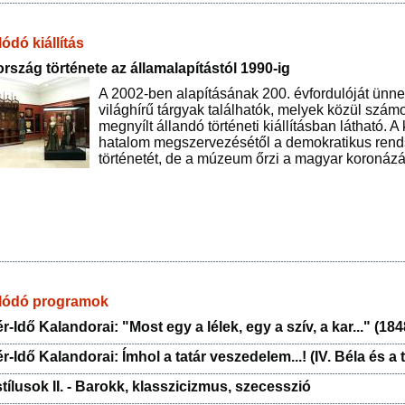
ódó kiállítás
rszág története az államalapítástól 1990-ig
A 2002-ben alapításának 200. évfordulóját ü
világhírű tárgyak találhatók, melyek közül szá
megnyílt állandó történeti kiállításban látható. A 
hatalom megszervezésétől a demokratikus rends
történetét, de a múzeum őrzi a magyar koronázás
lódó programok
r-Idő Kalandorai: "Most egy a lélek, egy a szív, a kar..." (18
r-Idő Kalandorai: Ímhol a tatár veszedelem...! (IV. Béla és a t
tílusok II. - Barokk, klasszicizmus, szecesszió