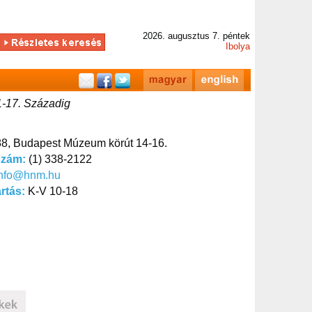
2026. augusztus 7. péntek
Ibolya
11-17. Századig
8, Budapest Múzeum körút 14-16.
szám:
(1) 338-2122
info@hnm.hu
artás:
K-V 10-18