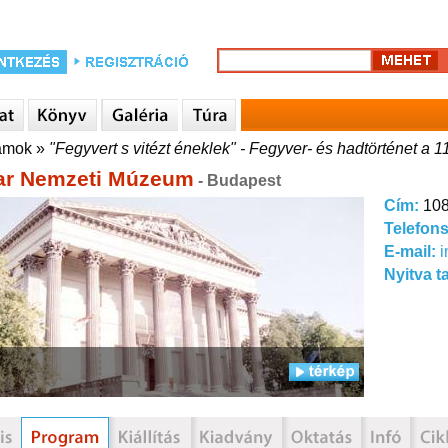
amok
»
"Fegyvert s vitézt éneklek" - Fegyver- és hadtörténet a 
r Nemzeti Múzeum
- Budapest
Cím:
108
Telefon
E-mail:
Nyitva t