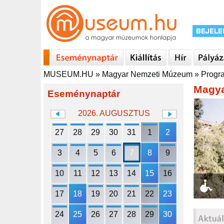
MUSEUM.HU
»
Magyar Nemzeti Múzeum
»
Progr
Magya
Eseménynaptár
2026. AUGUSZTUS
27
28
29
30
31
1
2
3
4
5
6
7
8
9
10
11
12
13
14
15
16
17
18
19
20
21
22
23
24
25
26
27
28
29
30