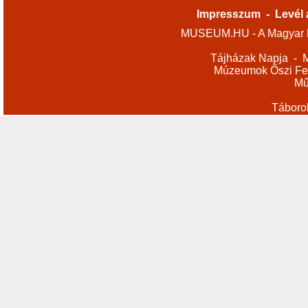
Impresszum
-
Levél 
MUSEUM.HU - A Magyar M
Tájházak Napja
-
M
Múzeumok Őszi Fes
Mű
Táboro