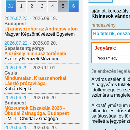
31
1
2
3
4
5
6
ajánlott korosztály
Kisinasok vándo
2026.07.23. -
2026.09.19.
Budapest
rendezvény
Új aranyszobor az Andrássy úton
Ha tetszik, ossz
Magyar Képzőművészeti Egyetem
2026.07.22. -
2026.09.20.
Jegyárak:
Sepsiszentgyörgy
A székely himnusz története
Programjegy
Székely Nemzeti Múzeum
2026.06.29. -
2026.11.01.
Jelentkezés legaláb
Gyula
Minduntalan. Krasznahorkai
A város szélén ál
László prózavilága
A nagyváros lüktet
Kohán Képtár
időtlensége és cse
számára a megfelel
2026.06.20. -
2026.06.20.
Budapest
A kastélymúzeum m
Múzeumok Éjszakája 2026 -
állandó- és időszak
Óbudai Zsinagóga, Budapest
sajátosságai és t
EMIH - Óbudai Zsinagóga
mellett a jegypénz
2026.06.20. -
2026.06.20.