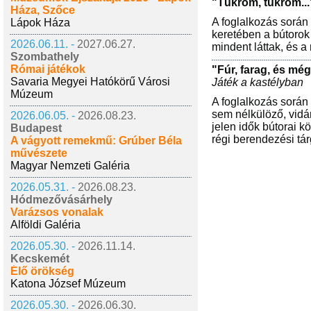
"Tükröm, tükröm..."
Háza, Szőce
A foglalkozás során
Lápok Háza
keretében a bútorok 
2026.06.11. -
2027.06.27.
mindent láttak, és 
Szombathely
Római játékok
"Fúr, farag, és mé
Savaria Megyei Hatókörű Városi
Játék a kastélyban
Múzeum
A foglalkozás során
sem nélkülöző, vidá
2026.06.05. -
2026.08.23.
jelen idők bútorai k
Budapest
régi berendezési tá
A vágyott remekmű: Grúber Béla
művészete
Magyar Nemzeti Galéria
2026.05.31. -
2026.08.23.
Hódmezővásárhely
Varázsos vonalak
Alföldi Galéria
2026.05.30. -
2026.11.14.
Kecskemét
Élő örökség
Katona József Múzeum
2026.05.30. -
2026.06.30.