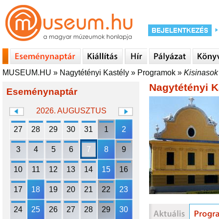
MUSEUM.HU
»
Nagytétényi Kastély
»
Programok
»
Kisinasok
Nagytétényi K
Eseménynaptár
2026. AUGUSZTUS
27
28
29
30
31
1
2
3
4
5
6
7
8
9
10
11
12
13
14
15
16
17
18
19
20
21
22
23
24
25
26
27
28
29
30