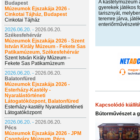
A kastélymúzeum á
Budapest
gyerekek játékos f
Múzeumok Éjszakája 2026 -
tarisznyát, melybe
Cinkotai Tájház, Budapest
teremre járva, ját
Cinkotai Tájház
enteriőrművészetév
2026.06.20. -
2026.06.20.
Székesfehérvár
Múzeumok Éjszakája 2026 - Szent
István Király Múzeum - Fekete Sas
Patikamúzeum, Székesfehérvár
Szent István Király Múzeum –
Fekete Sas Patikamúzeum
2026.06.20. -
2026.06.20.
Balatonfüred
Múzeumok Éjszakája 2026 -
Esterházy-Kastély -
Nyaralástörténeti
Látogatóközpont, Balatonfüred
Kapcsolódó kiállít
Esterházy-kastély Nyaralástörténeti
Látogatóközpont
Bútorművészet a gó
2026.06.20. -
2026.06.20.
Pécs
Múzeumok Éjszakája 2026 - JPM
Csontváry Múzeum, Pécs