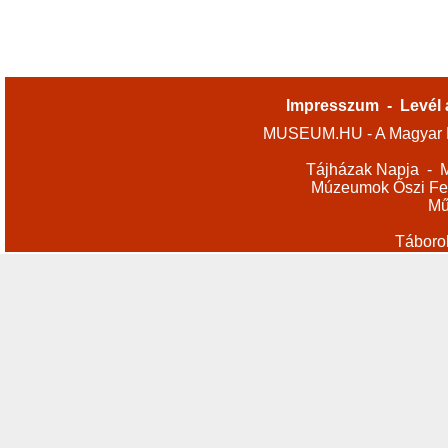
Impresszum
-
Levél 
MUSEUM.HU - A Magyar M
Tájházak Napja
-
M
Múzeumok Őszi Fes
Mű
Táboro