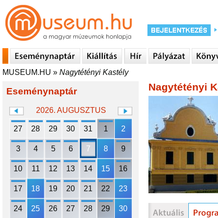
MUSEUM.HU
»
Nagytétényi Kastély
Nagytétényi K
Eseménynaptár
2026. AUGUSZTUS
27
28
29
30
31
1
2
3
4
5
6
7
8
9
10
11
12
13
14
15
16
17
18
19
20
21
22
23
24
25
26
27
28
29
30