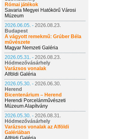
Római játékok
Savaria Megyei Hatókörű Városi
Múzeum
2026.06.05. -
2026.08.23.
Budapest
A vágyott remekmű: Grúber Béla
művészete
Magyar Nemzeti Galéria
2026.05.31. -
2026.08.23.
Hódmezővásárhely
Varázsos vonalak
Alföldi Galéria
2026.05.30. -
2026.06.30.
Herend
Bicentenárium – Herend
Herendi Porcelánművészeti
Múzeum Alapítvány
2026.05.30. -
2026.08.31.
Hódmezővásárhely
Varázsos vonalak az Alföldi
Galériában
Alföldi Galéria