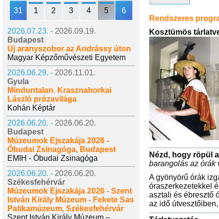
31
1
2
3
4
5
6
Rendszeres prog
2026.07.23. -
2026.09.19.
Kosztümös tárlatv
Budapest
Új aranyszobor az Andrássy úton
Magyar Képzőművészeti Egyetem
2026.06.29. -
2026.11.01.
Gyula
Minduntalan. Krasznahorkai
László prózavilága
Kohán Képtár
2026.06.20. -
2026.06.20.
Budapest
Múzeumok Éjszakája 2026 -
Óbudai Zsinagóga, Budapest
Nézd, hogy röpül a
EMIH - Óbudai Zsinagóga
barangolás az órák 
2026.06.20. -
2026.06.20.
A gyönyörű órák izg
Székesfehérvár
óraszerkezetekkel és
Múzeumok Éjszakája 2026 - Szent
asztali és ébresztő
István Király Múzeum - Fekete Sas
az idő útvesztőiben,
Patikamúzeum, Székesfehérvár
Szent István Király Múzeum –