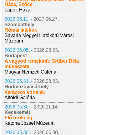
Háza, Szőce
Lápok Háza
2026.06.11. -
2027.06.27.
Szombathely
Római játékok
Savaria Megyei Hatókörű Városi
Múzeum
2026.06.05. -
2026.08.23.
Budapest
A vágyott remekmű: Grúber Béla
művészete
Magyar Nemzeti Galéria
2026.05.31. -
2026.08.23.
Hódmezővásárhely
Varázsos vonalak
Alföldi Galéria
2026.05.30. -
2026.11.14.
Kecskemét
Élő örökség
Katona József Múzeum
2026.05.30. -
2026.06.30.