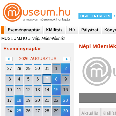
MUSEUM.HU
»
Népi Műemlékház
Népi Műemlé
Eseménynaptár
2026. AUGUSZTUS
27
28
29
30
31
1
2
3
4
5
6
7
8
9
10
11
12
13
14
15
16
17
18
19
20
21
22
23
24
25
26
27
28
29
30