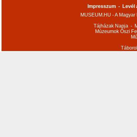
Impresszum
-
Levél 
MUSEUM.HU - A Magyar M
Tájházak Napja
-
M
Múzeumok Őszi Fes
Mű
Táboro