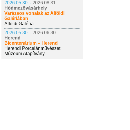
2026.05.30. -
2026.08.31.
Hódmezővásárhely
Varázsos vonalak az Alföldi
Galériában
Alföldi Galéria
2026.05.30. -
2026.06.30.
Herend
Bicentenárium – Herend
Herendi Porcelánművészeti
Múzeum Alapítvány