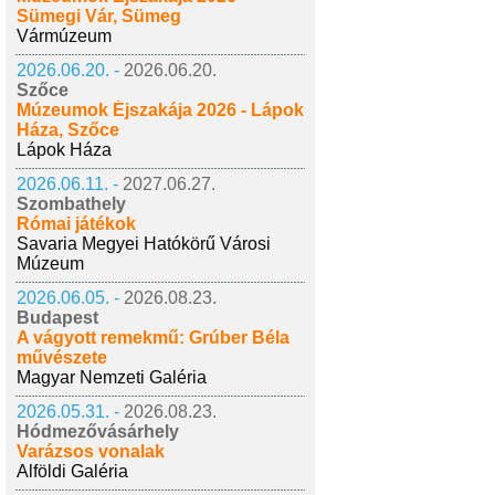
Sümegi Vár, Sümeg
Vármúzeum
2026.06.20. -
2026.06.20.
Szőce
Múzeumok Éjszakája 2026 - Lápok
Háza, Szőce
Lápok Háza
2026.06.11. -
2027.06.27.
Szombathely
Római játékok
Savaria Megyei Hatókörű Városi
Múzeum
2026.06.05. -
2026.08.23.
Budapest
A vágyott remekmű: Grúber Béla
művészete
Magyar Nemzeti Galéria
2026.05.31. -
2026.08.23.
Hódmezővásárhely
Varázsos vonalak
Alföldi Galéria