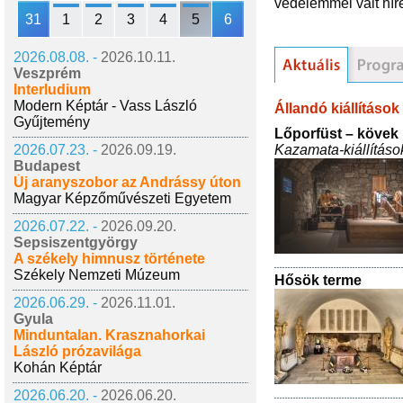
védelemmel vált hír
31
1
2
3
4
5
6
2026.08.08. -
2026.10.11.
Veszprém
Interludium
Modern Képtár - Vass László
Állandó kiállítások
Gyűjtemény
Lőporfüst – kövek 
Kazamata-kiállításo
2026.07.23. -
2026.09.19.
Budapest
Új aranyszobor az Andrássy úton
Magyar Képzőművészeti Egyetem
2026.07.22. -
2026.09.20.
Sepsiszentgyörgy
A székely himnusz története
Székely Nemzeti Múzeum
Hősök terme
2026.06.29. -
2026.11.01.
Gyula
Minduntalan. Krasznahorkai
László prózavilága
Kohán Képtár
2026.06.20. -
2026.06.20.