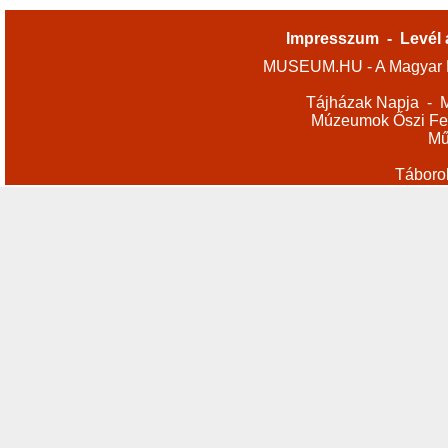
Impresszum
-
Levél 
MUSEUM.HU - A Magyar M
Tájházak Napja
-
M
Múzeumok Őszi Fes
Mű
Táboro