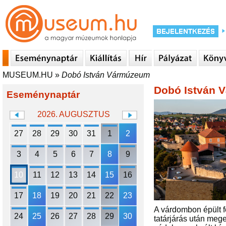
MUSEUM.HU
»
Dobó István Vármúzeum
Dobó István 
Eseménynaptár
2026. AUGUSZTUS
27
28
29
30
31
1
2
3
4
5
6
7
8
9
10
11
12
13
14
15
16
17
18
19
20
21
22
23
A várdombon épült f
24
25
26
27
28
29
30
tatárjárás után mege