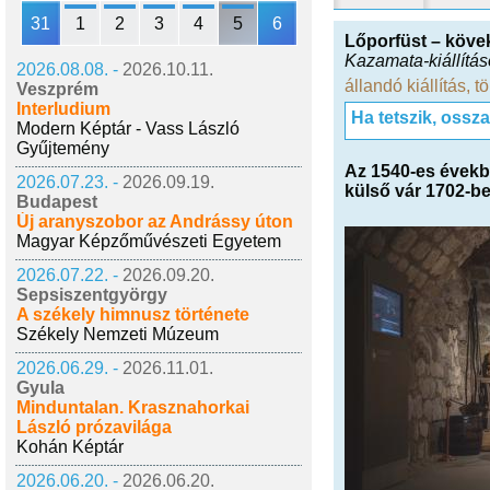
31
1
2
3
4
5
6
Lőporfüst – köve
Kazamata-kiállítá
2026.08.08. -
2026.10.11.
állandó kiállítás
,
tö
Veszprém
Interludium
Ha tetszik, ossz
Modern Képtár - Vass László
Gyűjtemény
Az 1540-es évekbe
2026.07.23. -
2026.09.19.
külső vár 1702-be
Budapest
Új aranyszobor az Andrássy úton
Magyar Képzőművészeti Egyetem
2026.07.22. -
2026.09.20.
Sepsiszentgyörgy
A székely himnusz története
Székely Nemzeti Múzeum
2026.06.29. -
2026.11.01.
Gyula
Minduntalan. Krasznahorkai
László prózavilága
Kohán Képtár
2026.06.20. -
2026.06.20.