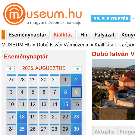
MUSEUM.HU
»
Dobó István Vármúzeum
»
Kiállítások
»
Lőporf
Dobó István 
Eseménynaptár
2026. AUGUSZTUS
27
28
29
30
31
1
2
3
4
5
6
7
8
9
10
11
12
13
14
15
16
17
18
19
20
21
22
23
24
25
26
27
28
29
30