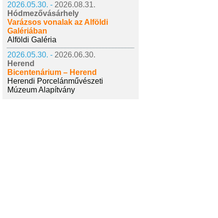
2026.05.30. -
2026.08.31.
Hódmezővásárhely
Varázsos vonalak az Alföldi
Galériában
Alföldi Galéria
2026.05.30. -
2026.06.30.
Herend
Bicentenárium – Herend
Herendi Porcelánművészeti
Múzeum Alapítvány