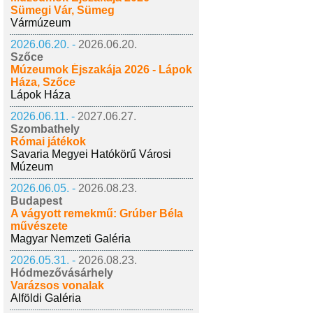
Sümegi Vár, Sümeg
Vármúzeum
2026.06.20. -
2026.06.20.
Szőce
Múzeumok Éjszakája 2026 - Lápok
Háza, Szőce
Lápok Háza
2026.06.11. -
2027.06.27.
Szombathely
Római játékok
Savaria Megyei Hatókörű Városi
Múzeum
2026.06.05. -
2026.08.23.
Budapest
A vágyott remekmű: Grúber Béla
művészete
Magyar Nemzeti Galéria
2026.05.31. -
2026.08.23.
Hódmezővásárhely
Varázsos vonalak
Alföldi Galéria