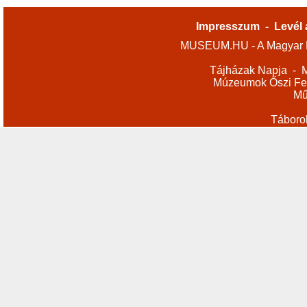
Impresszum
-
Levél 
MUSEUM.HU - A Magyar M
Tájházak Napja
-
M
Múzeumok Őszi Fes
Mű
Táboro