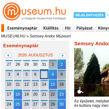
MUSEUM.HU
»
Semsey Andor Múzeum
Semsey Ando
Eseménynaptár
2026. AUGUSZTUS
27
28
29
30
31
1
2
3
4
5
6
7
8
9
10
11
12
13
14
15
16
17
18
19
20
21
22
23
Az épületet, melyben
24
25
26
27
28
29
30
és kultúra nagy mec