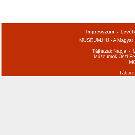
Impresszum
-
Levél 
MUSEUM.HU - A Magyar M
Tájházak Napja
-
M
Múzeumok Őszi Fes
Mű
Táboro