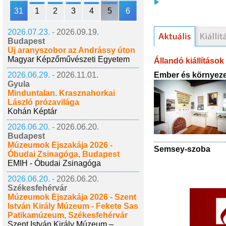
31
1
2
3
4
5
6
2026.07.23. -
2026.09.19.
Budapest
Új aranyszobor az Andrássy úton
Magyar Képzőművészeti Egyetem
Állandó kiállítások
Ember és környeze
2026.06.29. -
2026.11.01.
Gyula
Minduntalan. Krasznahorkai
László prózavilága
Kohán Képtár
2026.06.20. -
2026.06.20.
Budapest
Múzeumok Éjszakája 2026 -
Semsey-szoba
Óbudai Zsinagóga, Budapest
EMIH - Óbudai Zsinagóga
2026.06.20. -
2026.06.20.
Székesfehérvár
Múzeumok Éjszakája 2026 - Szent
István Király Múzeum - Fekete Sas
Patikamúzeum, Székesfehérvár
Szent István Király Múzeum –