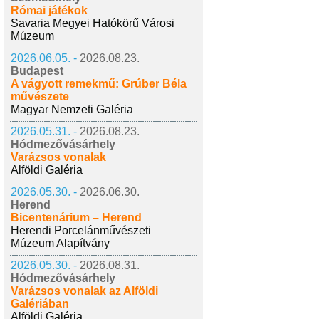
Római játékok
Savaria Megyei Hatókörű Városi
Múzeum
2026.06.05. -
2026.08.23.
Budapest
A vágyott remekmű: Grúber Béla
művészete
Magyar Nemzeti Galéria
2026.05.31. -
2026.08.23.
Hódmezővásárhely
Varázsos vonalak
Alföldi Galéria
2026.05.30. -
2026.06.30.
Herend
Bicentenárium – Herend
Herendi Porcelánművészeti
Múzeum Alapítvány
2026.05.30. -
2026.08.31.
Hódmezővásárhely
Varázsos vonalak az Alföldi
Galériában
Alföldi Galéria