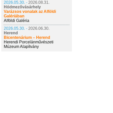
2026.05.30. -
2026.08.31.
Hódmezővásárhely
Varázsos vonalak az Alföldi
Galériában
Alföldi Galéria
2026.05.30. -
2026.06.30.
Herend
Bicentenárium – Herend
Herendi Porcelánművészeti
Múzeum Alapítvány