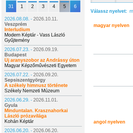
31
1
2
3
4
5
6
Válassz nyelvet:
m
2026.08.08. -
2026.10.11.
Veszprém
magyar nyelven
Interludium
Modern Képtár - Vass László
Gyűjtemény
2026.07.23. -
2026.09.19.
Budapest
Új aranyszobor az Andrássy úton
Magyar Képzőművészeti Egyetem
2026.07.22. -
2026.09.20.
Sepsiszentgyörgy
A székely himnusz története
Székely Nemzeti Múzeum
2026.06.29. -
2026.11.01.
Gyula
Minduntalan. Krasznahorkai
László prózavilága
Kohán Képtár
angol nyelven
2026.06.20. -
2026.06.20.