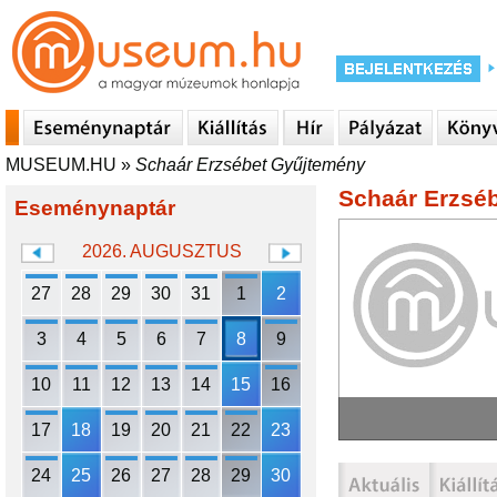
MUSEUM.HU
»
Schaár Erzsébet Gyűjtemény
Schaár Erzsé
Eseménynaptár
2026. AUGUSZTUS
27
28
29
30
31
1
2
3
4
5
6
7
8
9
10
11
12
13
14
15
16
17
18
19
20
21
22
23
24
25
26
27
28
29
30