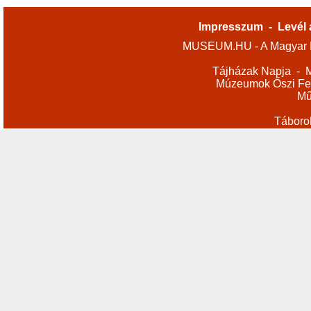
Impresszum
-
Levél 
MUSEUM.HU - A Magyar M
Tájházak Napja
-
M
Múzeumok Őszi Fes
Mű
Táboro