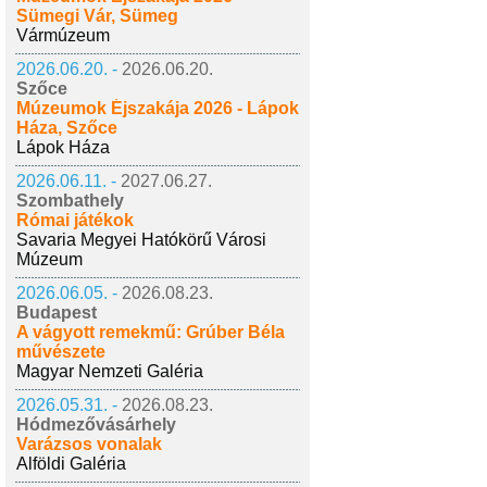
Sümegi Vár, Sümeg
Vármúzeum
2026.06.20. -
2026.06.20.
Szőce
Múzeumok Éjszakája 2026 - Lápok
Háza, Szőce
Lápok Háza
2026.06.11. -
2027.06.27.
Szombathely
Római játékok
Savaria Megyei Hatókörű Városi
Múzeum
2026.06.05. -
2026.08.23.
Budapest
A vágyott remekmű: Grúber Béla
művészete
Magyar Nemzeti Galéria
2026.05.31. -
2026.08.23.
Hódmezővásárhely
Varázsos vonalak
Alföldi Galéria