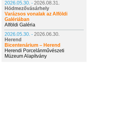
2026.05.30. -
2026.08.31.
Hódmezővásárhely
Varázsos vonalak az Alföldi
Galériában
Alföldi Galéria
2026.05.30. -
2026.06.30.
Herend
Bicentenárium – Herend
Herendi Porcelánművészeti
Múzeum Alapítvány