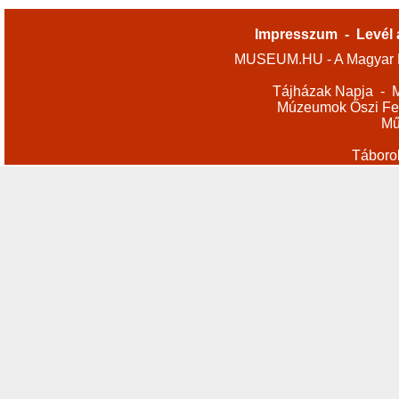
Impresszum
-
Levél 
MUSEUM.HU - A Magyar M
Tájházak Napja
-
M
Múzeumok Őszi Fes
Mű
Táboro