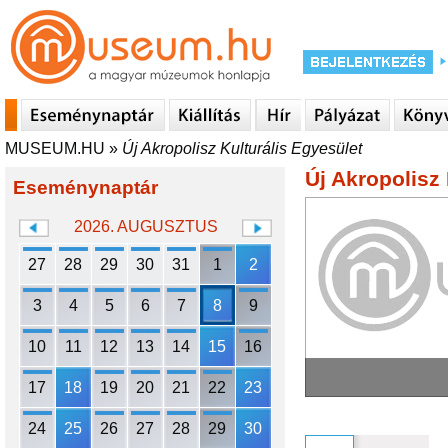
MUSEUM.HU
»
Új Akropolisz Kulturális Egyesület
Új Akropolisz
Eseménynaptár
2026. AUGUSZTUS
27
28
29
30
31
1
2
3
4
5
6
7
8
9
10
11
12
13
14
15
16
17
18
19
20
21
22
23
24
25
26
27
28
29
30