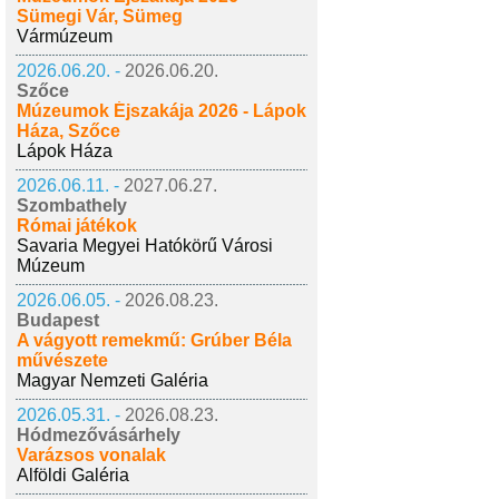
Sümegi Vár, Sümeg
Vármúzeum
2026.06.20. -
2026.06.20.
Szőce
Múzeumok Éjszakája 2026 - Lápok
Háza, Szőce
Lápok Háza
2026.06.11. -
2027.06.27.
Szombathely
Római játékok
Savaria Megyei Hatókörű Városi
Múzeum
2026.06.05. -
2026.08.23.
Budapest
A vágyott remekmű: Grúber Béla
művészete
Magyar Nemzeti Galéria
2026.05.31. -
2026.08.23.
Hódmezővásárhely
Varázsos vonalak
Alföldi Galéria