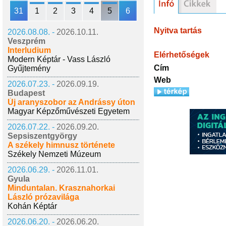
31
1
2
3
4
5
6
Nyitva tartás
2026.08.08. -
2026.10.11.
Veszprém
Interludium
Elérhetőségek
Modern Képtár - Vass László
Cím
Gyűjtemény
Web
2026.07.23. -
2026.09.19.
Budapest
Új aranyszobor az Andrássy úton
Magyar Képzőművészeti Egyetem
2026.07.22. -
2026.09.20.
Sepsiszentgyörgy
A székely himnusz története
Székely Nemzeti Múzeum
2026.06.29. -
2026.11.01.
Gyula
Minduntalan. Krasznahorkai
László prózavilága
Kohán Képtár
2026.06.20. -
2026.06.20.