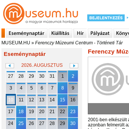
MUSEUM.HU
»
Ferenczy Múzeumi Centrum - Történeti Tár
Ferenczy Múze
Eseménynaptár
2026. AUGUSZTUS
27
28
29
30
31
1
2
3
4
5
6
7
8
9
10
11
12
13
14
15
16
17
18
19
20
21
22
23
2001-ben elkészült a
24
25
26
27
28
29
30
azonban felmerült a