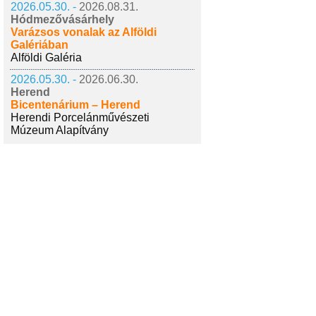
2026.05.30. -
2026.08.31.
Hódmezővásárhely
Varázsos vonalak az Alföldi
Galériában
Alföldi Galéria
2026.05.30. -
2026.06.30.
Herend
Bicentenárium – Herend
Herendi Porcelánművészeti
Múzeum Alapítvány