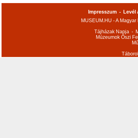
Impresszum
-
Levél 
MUSEUM.HU - A Magyar M
Tájházak Napja
-
M
Múzeumok Őszi Fes
Mű
Táboro