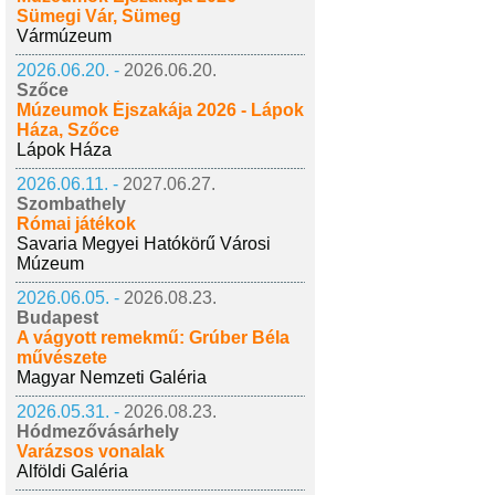
Sümegi Vár, Sümeg
Vármúzeum
2026.06.20. -
2026.06.20.
Szőce
Múzeumok Éjszakája 2026 - Lápok
Háza, Szőce
Lápok Háza
2026.06.11. -
2027.06.27.
Szombathely
Római játékok
Savaria Megyei Hatókörű Városi
Múzeum
2026.06.05. -
2026.08.23.
Budapest
A vágyott remekmű: Grúber Béla
művészete
Magyar Nemzeti Galéria
2026.05.31. -
2026.08.23.
Hódmezővásárhely
Varázsos vonalak
Alföldi Galéria