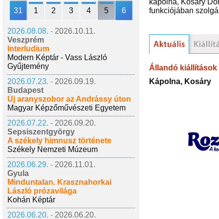
kápolna, Kosáry Dom
31
1
2
3
4
5
6
funkciójában szolgá
2026.08.08. -
2026.10.11.
Veszprém
Interludium
Modern Képtár - Vass László
Gyűjtemény
Állandó kiállítások
Kápolna, Kosáry
2026.07.23. -
2026.09.19.
Budapest
Új aranyszobor az Andrássy úton
Magyar Képzőművészeti Egyetem
2026.07.22. -
2026.09.20.
Sepsiszentgyörgy
A székely himnusz története
Székely Nemzeti Múzeum
2026.06.29. -
2026.11.01.
Gyula
Minduntalan. Krasznahorkai
László prózavilága
Kohán Képtár
2026.06.20. -
2026.06.20.