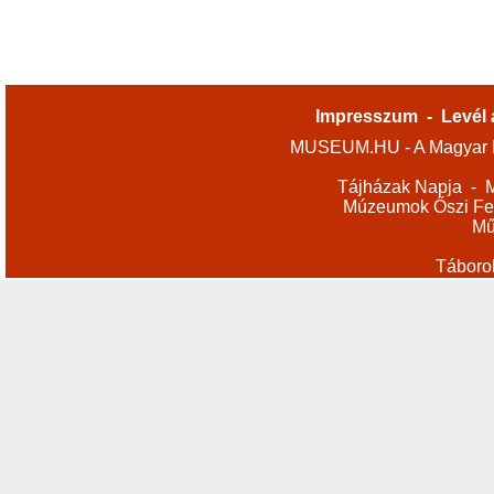
Impresszum
-
Levél 
MUSEUM.HU - A Magyar M
Tájházak Napja
-
M
Múzeumok Őszi Fes
Mű
Táboro