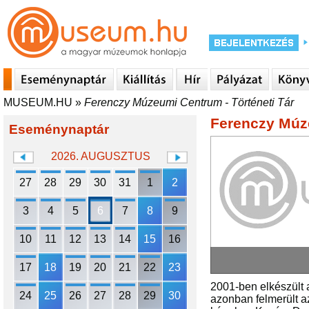
MUSEUM.HU
»
Ferenczy Múzeumi Centrum - Történeti Tár
Ferenczy Múze
Eseménynaptár
2026. AUGUSZTUS
27
28
29
30
31
1
2
3
4
5
6
7
8
9
10
11
12
13
14
15
16
17
18
19
20
21
22
23
2001-ben elkészült a
24
25
26
27
28
29
30
azonban felmerült a