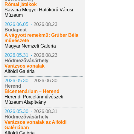
Római játékok
Savaria Megyei Hatókörű Városi
Múzeum
2026.06.05. -
2026.08.23.
Budapest
A vágyott remekmű: Grúber Béla
művészete
Magyar Nemzeti Galéria
2026.05.31. -
2026.08.23.
Hódmezővásárhely
Varázsos vonalak
Alföldi Galéria
2026.05.30. -
2026.06.30.
Herend
Bicentenárium – Herend
Herendi Porcelánművészeti
Múzeum Alapítvány
2026.05.30. -
2026.08.31.
Hódmezővásárhely
Varázsos vonalak az Alföldi
Galériában
Alföldi Galéria