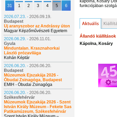
kápolna, Kosáry Dom
31
1
2
3
4
5
6
funkciójában szolgá
2026.07.23. -
2026.09.19.
Budapest
Új aranyszobor az Andrássy úton
Magyar Képzőművészeti Egyetem
Állandó kiállítások
2026.06.29. -
2026.11.01.
Kápolna, Kosáry
Gyula
Minduntalan. Krasznahorkai
László prózavilága
Kohán Képtár
2026.06.20. -
2026.06.20.
Budapest
Múzeumok Éjszakája 2026 -
Óbudai Zsinagóga, Budapest
EMIH - Óbudai Zsinagóga
2026.06.20. -
2026.06.20.
Székesfehérvár
Múzeumok Éjszakája 2026 - Szent
István Király Múzeum - Fekete Sas
Patikamúzeum, Székesfehérvár
Szent István Király Múzeum –