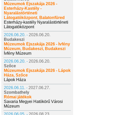
Múzeumok Éjszakája 2026 -
Esterházy-Kastély -
Nyaralástörténeti
Látogatóközpont, Balatonfüred
Esterházy-kastély Nyaralástörténeti
Látogatóközpont
2026.06.20. -
2026.06.20.
Budakeszi
Múzeumok Éjszakája 2026 - Ívfény
Múzeum, Budakeszi, Budakeszi
Ívfény Múzeum
2026.06.20. -
2026.06.20.
Szőce
Múzeumok Éjszakája 2026 - Lápok
Háza, Szőce
Lápok Háza
2026.06.11. -
2027.06.27.
Szombathely
Római játékok
Savaria Megyei Hatókörű Városi
Múzeum
2026.06.05. -
2026.08.23.