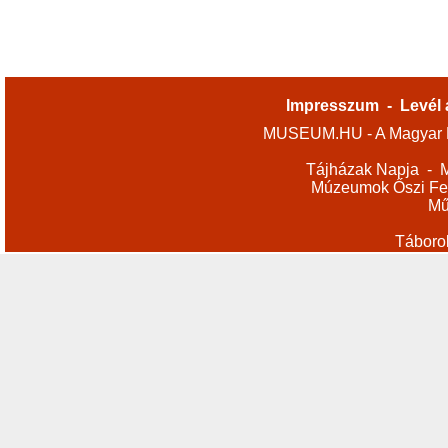
Impresszum
-
Levél 
MUSEUM.HU - A Magyar M
Tájházak Napja
-
M
Múzeumok Őszi Fes
Mű
Táboro