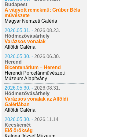
Budapest
A vágyott remekmű: Grúber Béla
művészete
Magyar Nemzeti Galéria
2026.05.31. -
2026.08.23.
Hódmezővásárhely
Varázsos vonalak
Alföldi Galéria
2026.05.30. -
2026.06.30.
Herend
Bicentenárium – Herend
Herendi Porcelánművészeti
Múzeum Alapítvány
2026.05.30. -
2026.08.31.
Hódmezővásárhely
Varázsos vonalak az Alföldi
Galériában
Alföldi Galéria
2026.05.30. -
2026.11.14.
Kecskemét
Élő örökség
Katona József Múzeum