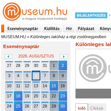
MUSEUM.HU
»
Különleges lakóház a régi zsidónegyedben
Különleges la
Eseménynaptár
2026. AUGUSZTUS
27
28
29
30
31
1
2
3
4
5
6
7
8
9
10
11
12
13
14
15
16
17
18
19
20
21
22
23
24
25
26
27
28
29
30