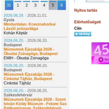
31
1
2
3
4
5
6
Nyitva tartás
2026.06.29. -
2026.11.01.
Gyula
Elérhetőségek
Minduntalan. Krasznahorkai
Cím
László prózavilága
Kohán Képtár
2026.06.20. -
2026.06.20.
Budapest
Múzeumok Éjszakája 2026 -
Óbudai Zsinagóga, Budapest
EMIH - Óbudai Zsinagóga
2026.06.20. -
2026.06.20.
Budapest
Múzeumok Éjszakája 2026 -
Cinkotai Tájház, Budapest
Cinkotai Tájház
2026.06.20. -
2026.06.20.
Székesfehérvár
Múzeumok Éjszakája 2026 - Szent
István Király Múzeum - Fekete Sas
Patikamúzeum, Székesfehérvár