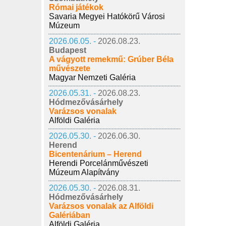
Római játékok
Savaria Megyei Hatókörű Városi
Múzeum
2026.06.05. -
2026.08.23.
Budapest
A vágyott remekmű: Grúber Béla
művészete
Magyar Nemzeti Galéria
2026.05.31. -
2026.08.23.
Hódmezővásárhely
Varázsos vonalak
Alföldi Galéria
2026.05.30. -
2026.06.30.
Herend
Bicentenárium – Herend
Herendi Porcelánművészeti
Múzeum Alapítvány
2026.05.30. -
2026.08.31.
Hódmezővásárhely
Varázsos vonalak az Alföldi
Galériában
Alföldi Galéria