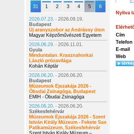
31
1
2
3
4
5
6
Nyitva t
2026.07.23. -
2026.09.19.
Budapest
Elérhet
Új aranyszobor az Andrássy úton
Cím
Magyar Képzőművészeti Egyetem
Telefon
2026.06.29. -
2026.11.01.
E-mail
Gyula
Minduntalan. Krasznahorkai
Web
László prózavilága
Kohán Képtár
2026.06.20. -
2026.06.20.
Budapest
Múzeumok Éjszakája 2026 -
Óbudai Zsinagóga, Budapest
EMIH - Óbudai Zsinagóga
2026.06.20. -
2026.06.20.
Székesfehérvár
Múzeumok Éjszakája 2026 - Szent
István Király Múzeum - Fekete Sas
Patikamúzeum, Székesfehérvár
Szent István Király Múzeum –