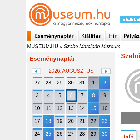
MUSEUM.HU
»
Szabó Marcipán Múzeum
Szabó
Eseménynaptár
2026. AUGUSZTUS
27
28
29
30
31
1
2
3
4
5
6
7
8
9
10
11
12
13
14
15
16
17
18
19
20
21
22
23
24
25
26
27
28
29
30