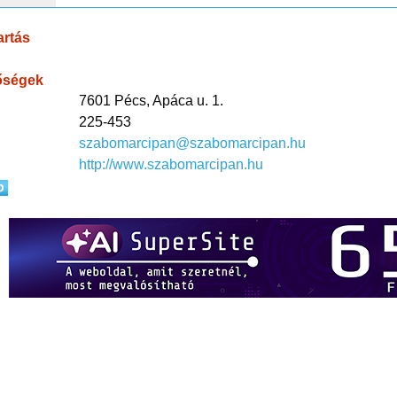
artás
őségek
7601 Pécs, Apáca u. 1.
225-453
szabomarcipan@szabomarcipan.hu
http://www.szabomarcipan.hu