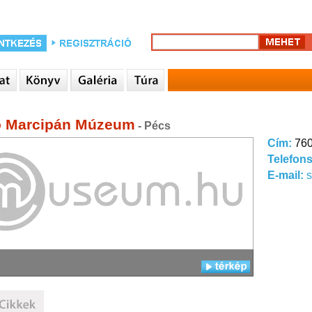
 Marcipán Múzeum
- Pécs
Cím:
760
Telefon
E-mail: