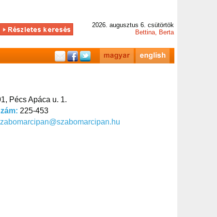
2026. augusztus 6. csütörtök
Bettina, Berta
1, Pécs Apáca u. 1.
szám:
225-453
szabomarcipan@szabomarcipan.hu