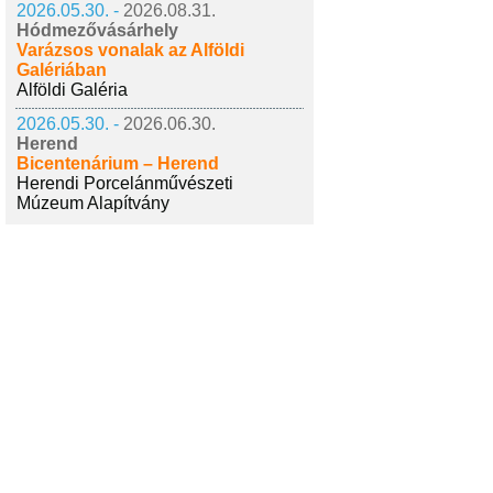
2026.05.30. -
2026.08.31.
Hódmezővásárhely
Varázsos vonalak az Alföldi
Galériában
Alföldi Galéria
2026.05.30. -
2026.06.30.
Herend
Bicentenárium – Herend
Herendi Porcelánművészeti
Múzeum Alapítvány