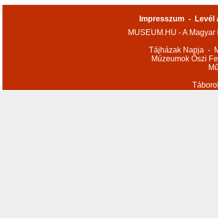
Impresszum
-
Levél 
MUSEUM.HU - A Magyar M
Tájházak Napja
-
M
Múzeumok Őszi Fes
Mű
Táboro