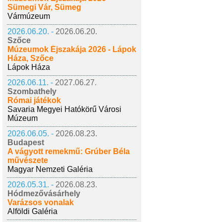
Sümegi Vár, Sümeg
Vármúzeum
2026.06.20. -
2026.06.20.
Szőce
Múzeumok Éjszakája 2026 - Lápok
Háza, Szőce
Lápok Háza
2026.06.11. -
2027.06.27.
Szombathely
Római játékok
Savaria Megyei Hatókörű Városi
Múzeum
2026.06.05. -
2026.08.23.
Budapest
A vágyott remekmű: Grúber Béla
művészete
Magyar Nemzeti Galéria
2026.05.31. -
2026.08.23.
Hódmezővásárhely
Varázsos vonalak
Alföldi Galéria