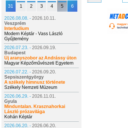
31
1
2
3
4
5
6
2026.08.08. -
2026.10.11.
Veszprém
Interludium
Modern Képtár - Vass László
Gyűjtemény
2026.07.23. -
2026.09.19.
Budapest
Új aranyszobor az Andrássy úton
Magyar Képzőművészeti Egyetem
2026.07.22. -
2026.09.20.
Sepsiszentgyörgy
A székely himnusz története
Székely Nemzeti Múzeum
2026.06.29. -
2026.11.01.
Gyula
Minduntalan. Krasznahorkai
László prózavilága
Kohán Képtár
2026.06.20. -
2026.06.20.