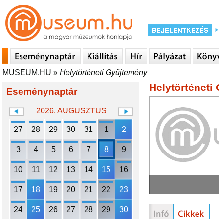
MUSEUM.HU
»
Helytörténeti Gyűjtemény
Helytörténeti
Eseménynaptár
2026. AUGUSZTUS
27
28
29
30
31
1
2
3
4
5
6
7
8
9
10
11
12
13
14
15
16
17
18
19
20
21
22
23
24
25
26
27
28
29
30