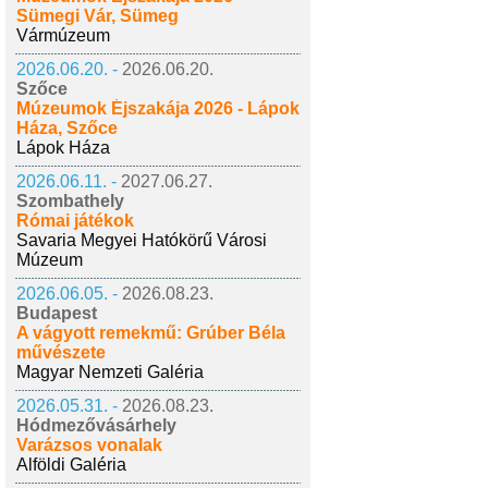
Sümegi Vár, Sümeg
Vármúzeum
2026.06.20. -
2026.06.20.
Szőce
Múzeumok Éjszakája 2026 - Lápok
Háza, Szőce
Lápok Háza
2026.06.11. -
2027.06.27.
Szombathely
Római játékok
Savaria Megyei Hatókörű Városi
Múzeum
2026.06.05. -
2026.08.23.
Budapest
A vágyott remekmű: Grúber Béla
művészete
Magyar Nemzeti Galéria
2026.05.31. -
2026.08.23.
Hódmezővásárhely
Varázsos vonalak
Alföldi Galéria