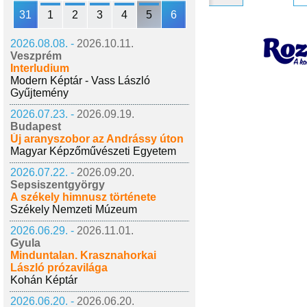
31
1
2
3
4
5
6
2026.08.08. -
2026.10.11.
Veszprém
Interludium
Modern Képtár - Vass László
Gyűjtemény
2026.07.23. -
2026.09.19.
Budapest
Új aranyszobor az Andrássy úton
Magyar Képzőművészeti Egyetem
2026.07.22. -
2026.09.20.
Sepsiszentgyörgy
A székely himnusz története
Székely Nemzeti Múzeum
2026.06.29. -
2026.11.01.
Gyula
Minduntalan. Krasznahorkai
László prózavilága
Kohán Képtár
2026.06.20. -
2026.06.20.