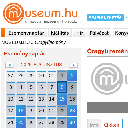
MUSEUM.HU
»
Óragyűjtemény
Óragyűjtemé
Eseménynaptár
2026. AUGUSZTUS
27
28
29
30
31
1
2
3
4
5
6
7
8
9
10
11
12
13
14
15
16
17
18
19
20
21
22
23
24
25
26
27
28
29
30