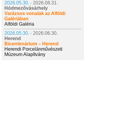
2026.05.30. -
2026.08.31.
Hódmezővásárhely
Varázsos vonalak az Alföldi
Galériában
Alföldi Galéria
2026.05.30. -
2026.06.30.
Herend
Bicentenárium – Herend
Herendi Porcelánművészeti
Múzeum Alapítvány