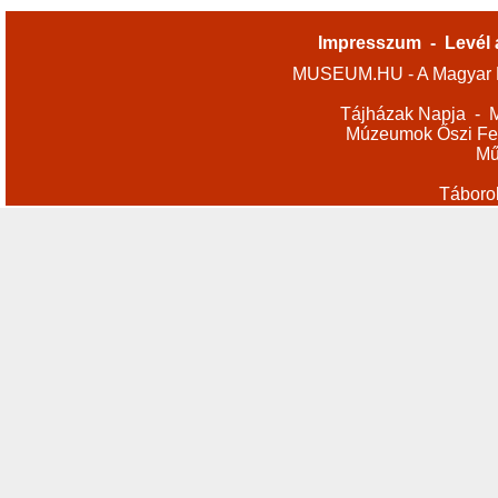
Impresszum
-
Levél 
MUSEUM.HU - A Magyar M
Tájházak Napja
-
M
Múzeumok Őszi Fes
Mű
Táboro