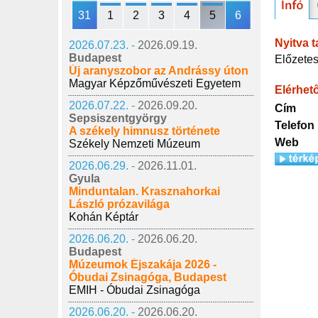
31
1
2
3
4
5
6
Nyitva t
2026.07.23. -
2026.09.19.
Budapest
Előzetes
Új aranyszobor az Andrássy úton
Magyar Képzőművészeti Egyetem
Elérhet
2026.07.22. -
2026.09.20.
Cím
Sepsiszentgyörgy
Telefon
A székely himnusz története
Web
Székely Nemzeti Múzeum
2026.06.29. -
2026.11.01.
Gyula
Minduntalan. Krasznahorkai
László prózavilága
Kohán Képtár
2026.06.20. -
2026.06.20.
Budapest
Múzeumok Éjszakája 2026 -
Óbudai Zsinagóga, Budapest
EMIH - Óbudai Zsinagóga
2026.06.20. -
2026.06.20.