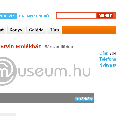
 Ervin Emlékház
- Sárszentlőrinc
Cím:
704
Telefon
Nyitva t