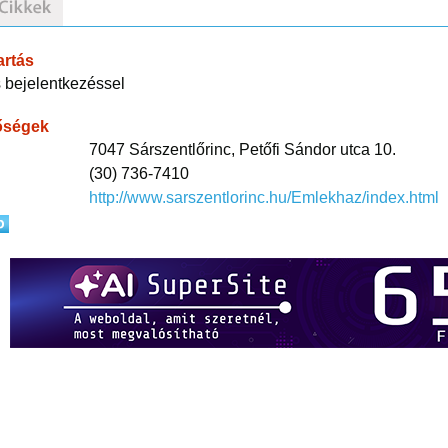
artás
 bejelentkezéssel
őségek
7047 Sárszentlőrinc, Petőfi Sándor utca 10.
(30) 736-7410
http://www.sarszentlorinc.hu/Emlekhaz/index.html