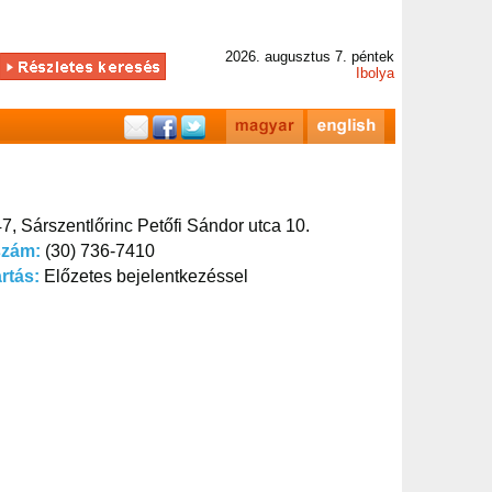
2026. augusztus 7. péntek
Ibolya
7, Sárszentlőrinc Petőfi Sándor utca 10.
szám:
(30) 736-7410
artás:
Előzetes bejelentkezéssel