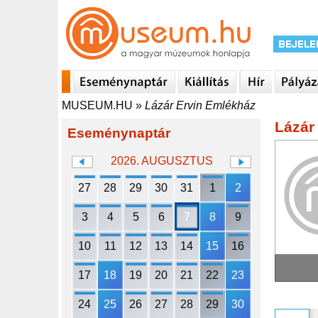
MUSEUM.HU
»
Lázár Ervin Emlékház
Lázár
Eseménynaptár
2026. AUGUSZTUS
27
28
29
30
31
1
2
3
4
5
6
7
8
9
10
11
12
13
14
15
16
17
18
19
20
21
22
23
24
25
26
27
28
29
30