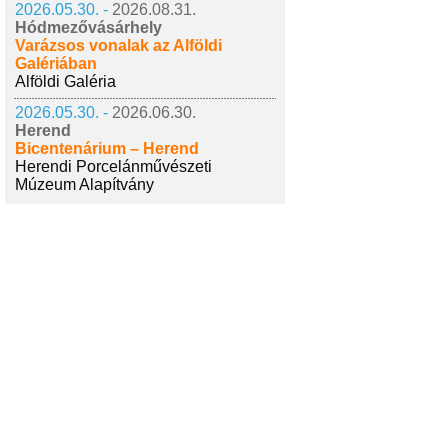
2026.05.30. -
2026.08.31.
Hódmezővásárhely
Varázsos vonalak az Alföldi
Galériában
Alföldi Galéria
2026.05.30. -
2026.06.30.
Herend
Bicentenárium – Herend
Herendi Porcelánművészeti
Múzeum Alapítvány