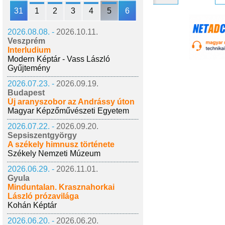
31
1
2
3
4
5
6
2026.08.08. -
2026.10.11.
Veszprém
Interludium
Modern Képtár - Vass László
Gyűjtemény
2026.07.23. -
2026.09.19.
Budapest
Új aranyszobor az Andrássy úton
Magyar Képzőművészeti Egyetem
2026.07.22. -
2026.09.20.
Sepsiszentgyörgy
A székely himnusz története
Székely Nemzeti Múzeum
2026.06.29. -
2026.11.01.
Gyula
Minduntalan. Krasznahorkai
László prózavilága
Kohán Képtár
2026.06.20. -
2026.06.20.