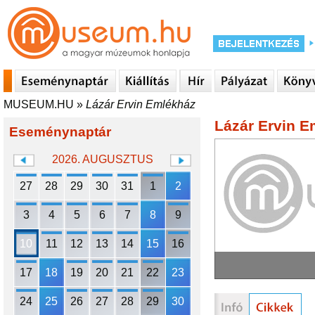
MUSEUM.HU
»
Lázár Ervin Emlékház
Lázár Ervin E
Eseménynaptár
2026. AUGUSZTUS
27
28
29
30
31
1
2
3
4
5
6
7
8
9
10
11
12
13
14
15
16
17
18
19
20
21
22
23
24
25
26
27
28
29
30