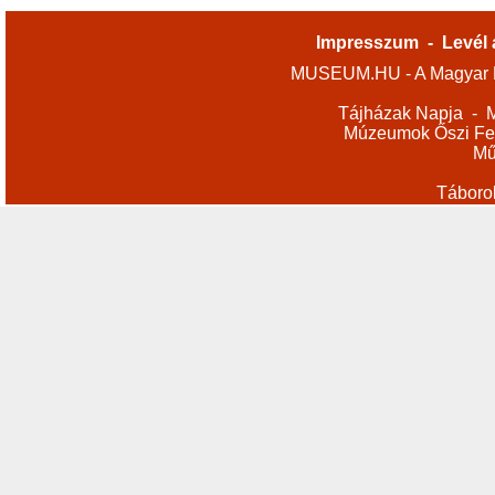
Impresszum
-
Levél 
MUSEUM.HU - A Magyar M
Tájházak Napja
-
M
Múzeumok Őszi Fes
Mű
Táboro