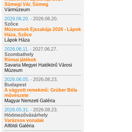
Sümegi Vár, Sümeg
Vármúzeum
2026.06.20. -
2026.06.20.
Szőce
Múzeumok Éjszakája 2026 - Lápok
Háza, Szőce
Lápok Háza
2026.06.11. -
2027.06.27.
Szombathely
Római játékok
Savaria Megyei Hatókörű Városi
Múzeum
2026.06.05. -
2026.08.23.
Budapest
A vágyott remekmű: Grúber Béla
művészete
Magyar Nemzeti Galéria
2026.05.31. -
2026.08.23.
Hódmezővásárhely
Varázsos vonalak
Alföldi Galéria