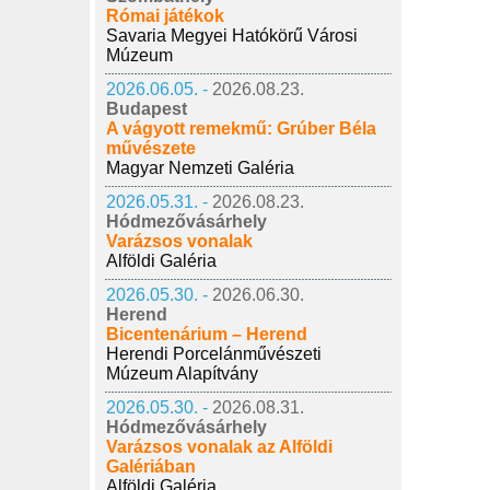
Római játékok
Savaria Megyei Hatókörű Városi
Múzeum
2026.06.05. -
2026.08.23.
Budapest
A vágyott remekmű: Grúber Béla
művészete
Magyar Nemzeti Galéria
2026.05.31. -
2026.08.23.
Hódmezővásárhely
Varázsos vonalak
Alföldi Galéria
2026.05.30. -
2026.06.30.
Herend
Bicentenárium – Herend
Herendi Porcelánművészeti
Múzeum Alapítvány
2026.05.30. -
2026.08.31.
Hódmezővásárhely
Varázsos vonalak az Alföldi
Galériában
Alföldi Galéria