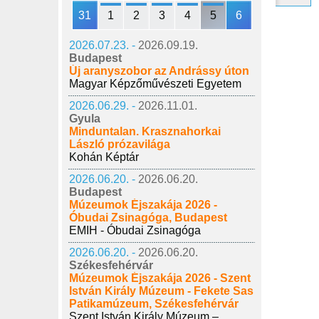
31
1
2
3
4
5
6
2026.07.23. -
2026.09.19.
Budapest
Új aranyszobor az Andrássy úton
Magyar Képzőművészeti Egyetem
2026.06.29. -
2026.11.01.
Gyula
Minduntalan. Krasznahorkai
László prózavilága
Kohán Képtár
2026.06.20. -
2026.06.20.
Budapest
Múzeumok Éjszakája 2026 -
Óbudai Zsinagóga, Budapest
EMIH - Óbudai Zsinagóga
2026.06.20. -
2026.06.20.
Székesfehérvár
Múzeumok Éjszakája 2026 - Szent
István Király Múzeum - Fekete Sas
Patikamúzeum, Székesfehérvár
Szent István Király Múzeum –