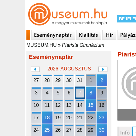
MUSEUM.HU
»
Piarista Gimnázium
Piari
Eseménynaptár
2026. AUGUSZTUS
27
28
29
30
31
1
2
3
4
5
6
7
8
9
10
11
12
13
14
15
16
17
18
19
20
21
22
23
24
25
26
27
28
29
30