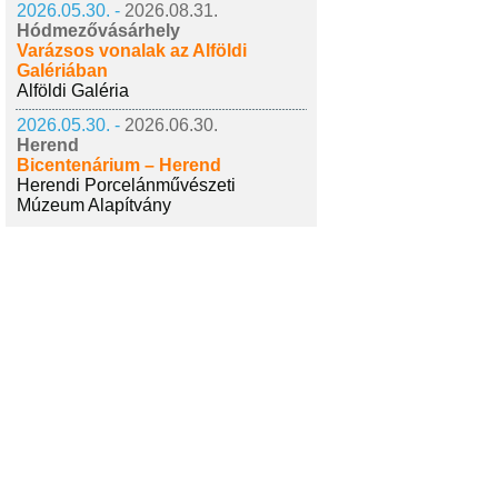
2026.05.30. -
2026.08.31.
Hódmezővásárhely
Varázsos vonalak az Alföldi
Galériában
Alföldi Galéria
2026.05.30. -
2026.06.30.
Herend
Bicentenárium – Herend
Herendi Porcelánművészeti
Múzeum Alapítvány