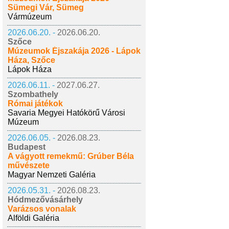
Sümegi Vár, Sümeg
Vármúzeum
2026.06.20. -
2026.06.20.
Szőce
Múzeumok Éjszakája 2026 - Lápok
Háza, Szőce
Lápok Háza
2026.06.11. -
2027.06.27.
Szombathely
Római játékok
Savaria Megyei Hatókörű Városi
Múzeum
2026.06.05. -
2026.08.23.
Budapest
A vágyott remekmű: Grúber Béla
művészete
Magyar Nemzeti Galéria
2026.05.31. -
2026.08.23.
Hódmezővásárhely
Varázsos vonalak
Alföldi Galéria