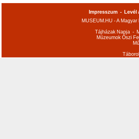
Impresszum
-
Levél 
MUSEUM.HU - A Magyar M
Tájházak Napja
-
M
Múzeumok Őszi Fes
Mű
Táboro