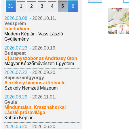
31
1
2
3
4
5
6
2026.08.08. -
2026.10.11.
Veszprém
Interludium
Modern Képtár - Vass László
Gyűjtemény
2026.07.23. -
2026.09.19.
Budapest
Új aranyszobor az Andrássy úton
Magyar Képzőművészeti Egyetem
2026.07.22. -
2026.09.20.
Sepsiszentgyörgy
A székely himnusz története
Székely Nemzeti Múzeum
2026.06.29. -
2026.11.01.
Gyula
Minduntalan. Krasznahorkai
László prózavilága
Kohán Képtár
2026.06.20. -
2026.06.20.