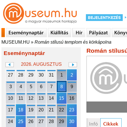
MUSEUM.HU
»
Román stílusú templom és körkápolna
Román stílus
Eseménynaptár
2026. AUGUSZTUS
27
28
29
30
31
1
2
3
4
5
6
7
8
9
10
11
12
13
14
15
16
17
18
19
20
21
22
23
24
25
26
27
28
29
30